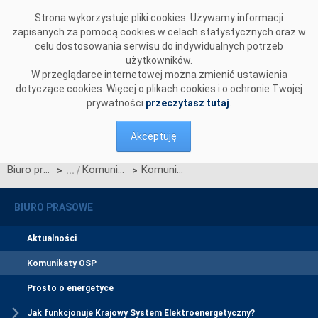
Przejdź do komentarzy
Strona wykorzystuje pliki cookies. Używamy informacji
zapisanych za pomocą cookies w celach statystycznych oraz w
celu dostosowania serwisu do indywidualnych potrzeb
użytkowników.
W przeglądarce internetowej można zmienić ustawienia
dotyczące cookies. Więcej o plikach cookies i o ochronie Twojej
prywatności
przeczytasz tutaj
.
Akceptuję
Biuro prasowe
Komunikaty OSP
Komunikat OSP z dnia 8 lutego 2023 r. w sprawie zatwierdzenia przez Prezesa URE zmian WDB
>
>
BIURO PRASOWE
Aktualności
Komunikaty OSP
Prosto o energetyce
Jak funkcjonuje Krajowy System Elektroenergetyczny?