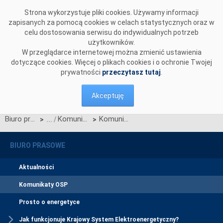
Przejdź do komentarzy
Strona wykorzystuje pliki cookies. Używamy informacji
zapisanych za pomocą cookies w celach statystycznych oraz w
celu dostosowania serwisu do indywidualnych potrzeb
użytkowników.
W przeglądarce internetowej można zmienić ustawienia
dotyczące cookies. Więcej o plikach cookies i o ochronie Twojej
prywatności
przeczytasz tutaj
.
Akceptuję
Biuro prasowe
Komunikaty OSP
Komunikat Polskich Sieci Elektroenergetycznych S.A. w sprawie zatwierdzenia przez Prezesa Urzędu Regulacji Energetyki zmian Regulaminu rynku mocy określonych w Karcie aktualizacji nr RRM/Z/15/2025
>
>
BIURO PRASOWE
Aktualności
Komunikaty OSP
Prosto o energetyce
Jak funkcjonuje Krajowy System Elektroenergetyczny?