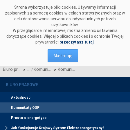
Przejdź do komentarzy
Strona wykorzystuje pliki cookies. Używamy informacji
zapisanych za pomocą cookies w celach statystycznych oraz w
celu dostosowania serwisu do indywidualnych potrzeb
użytkowników.
W przeglądarce internetowej można zmienić ustawienia
dotyczące cookies. Więcej o plikach cookies i o ochronie Twojej
prywatności
przeczytasz tutaj
.
Akceptuję
Biuro prasowe
Komunikaty OSP
Komunikat Polskich Sieci Elektroenergetycznych S.A. w sprawie zmian Regulaminu rynku mocy wynikających z Karty aktualizacji nr RRM/Z/3/2021
>
>
BIURO PRASOWE
Aktualności
Komunikaty OSP
Prosto o energetyce
Jak funkcjonuje Krajowy System Elektroenergetyczny?