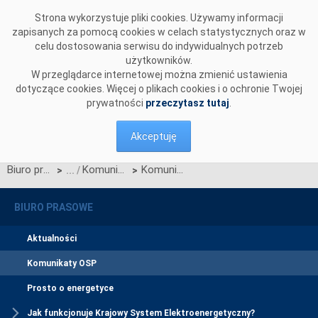
Przejdź do komentarzy
Strona wykorzystuje pliki cookies. Używamy informacji
zapisanych za pomocą cookies w celach statystycznych oraz w
celu dostosowania serwisu do indywidualnych potrzeb
użytkowników.
W przeglądarce internetowej można zmienić ustawienia
dotyczące cookies. Więcej o plikach cookies i o ochronie Twojej
prywatności
przeczytasz tutaj
.
Akceptuję
Biuro prasowe
Komunikaty OSP
Komunikat Polskich Sieci Elektroenergetycznych S.A. w sprawie zmian Regulaminu rynku mocy wynikających z Karty aktualizacji nr RRM/Z/5/2022
>
>
BIURO PRASOWE
Aktualności
Komunikaty OSP
Prosto o energetyce
Jak funkcjonuje Krajowy System Elektroenergetyczny?