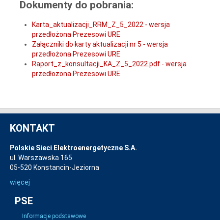
Dokumenty do pobrania:
Karta_aktualizacji_RRM_Z_5_2022 - wersja
przedłożona Prezesowi URE
Załączniki do karty aktualizacji nr 5 - wersja
przedłożona Prezesowi URE
Raport_z_konsultacji_KA_Z_5_2022.pdf - wersja
przedłożona Prezesowi URE
KONTAKT
Polskie Sieci Elektroenergetyczne S.A.
ul. Warszawska 165
05-520 Konstancin-Jeziorna
więcej
PSE
Informacje podstawowe