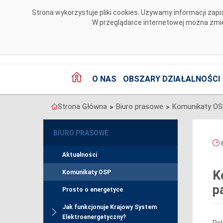
Przejdź do komentarzy
Strona wykorzystuje pliki cookies. Używamy informacji za
W przeglądarce internetowej można zmien
O NAS
OBSZARY DZIAŁALNOŚCI
Strona Główna
Biuro prasowe
Komunikaty O
>
>
BIURO PRASOWE
6
Aktualności
K
Komunikaty OSP
p
Prosto o energetyce
Jak funkcjonuje Krajowy System
Elektroenergetyczny?
Pol