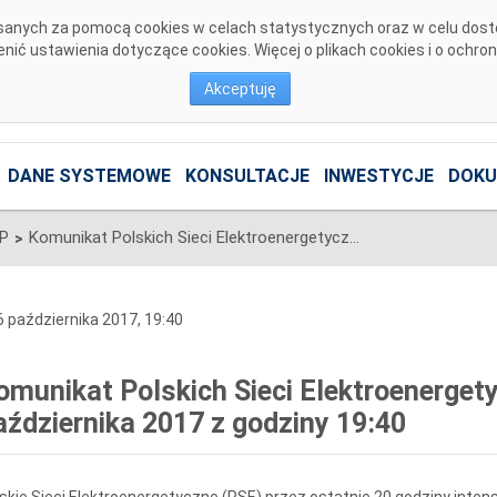
pisanych za pomocą cookies w celach statystycznych oraz w celu dos
ić ustawienia dotyczące cookies. Więcej o plikach cookies i o ochro
Akceptuję
DANE SYSTEMOWE
KONSULTACJE
INWESTYCJE
DOKU
SP
Komunikat Polskich Sieci Elektroenergetycznych S.A. z 6 października 2017 z godziny 19:40
>
 października 2017, 19:40
omunikat Polskich Sieci Elektroenergety
aździernika 2017 z godziny 19:40
skie Sieci Elektroenergetyczne (PSE) przez ostatnie 20 godziny inte