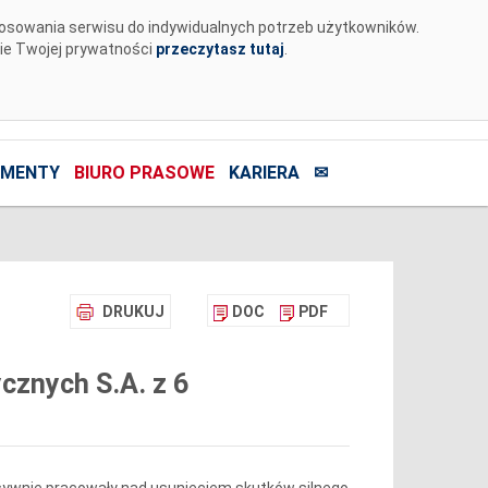
tosowania serwisu do indywidualnych potrzeb użytkowników.
nie Twojej prywatności
przeczytasz tutaj
.
MENTY
BIURO PRASOWE
KARIERA
✉
DRUKUJ
DOC
PDF
cznych S.A. z 6
nsywnie pracowały nad usunięciem skutków silnego