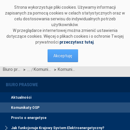
Przejdź do komentarzy
Strona wykorzystuje pliki cookies. Używamy informacji
zapisanych za pomocą cookies w celach statystycznych oraz w
celu dostosowania serwisu do indywidualnych potrzeb
użytkowników.
W przeglądarce internetowej można zmienić ustawienia
dotyczące cookies. Więcej o plikach cookies i o ochronie Twojej
prywatności
przeczytasz tutaj
.
Akceptuję
Biuro prasowe
Komunikaty OSP
Komunikat w sprawie ogłoszenia jednostronnego przetargu miesięcznego na zdolności przesyłowe połączenia międzysystemowego PSE i NEK UKRENERGO na KWIECIEŃ 2016 r.
>
>
BIURO PRASOWE
Aktualności
Komunikaty OSP
Prosto o energetyce
Jak funkcjonuje Krajowy System Elektroenergetyczny?