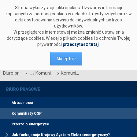
Przejdź do komentarzy
Strona wykorzystuje pliki cookies. Używamy informacji
zapisanych za pomocą cookies w celach statystycznych oraz w
celu dostosowania serwisu do indywidualnych potrzeb
użytkowników.
W przeglądarce internetowej można zmienić ustawienia
dotyczące cookies. Więcej o plikach cookies i o ochronie Twojej
prywatności
przeczytasz tutaj
.
Akceptuję
Biuro prasowe
Komunikaty OSP
Komunikat w sprawie ogłoszenia jednostronnego przetargu miesięcznego na zdolności przesyłowe połączenia międzysystemowego PSE i NEK UKRENERGO na LISTOPAD 2016 r.
>
>
BIURO PRASOWE
Aktualności
Komunikaty OSP
Prosto o energetyce
Jak funkcjonuje Krajowy System Elektroenergetyczny?