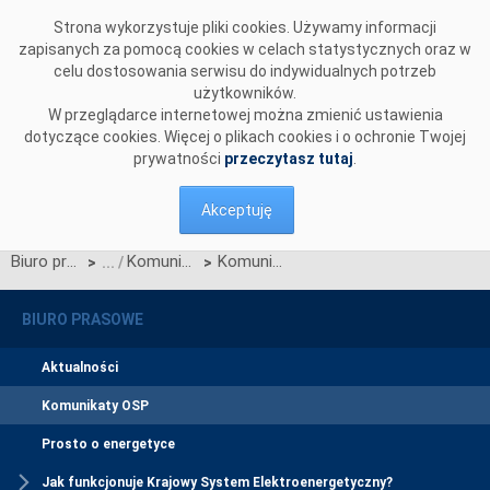
Przejdź do komentarzy
Strona wykorzystuje pliki cookies. Używamy informacji
zapisanych za pomocą cookies w celach statystycznych oraz w
celu dostosowania serwisu do indywidualnych potrzeb
użytkowników.
W przeglądarce internetowej można zmienić ustawienia
dotyczące cookies. Więcej o plikach cookies i o ochronie Twojej
prywatności
przeczytasz tutaj
.
Akceptuję
Biuro prasowe
Komunikaty OSP
Komunikat w sprawie ogłoszenia jednostronnego przetargu miesięcznego na zdolności przesyłowe połączenia międzysystemowego PSE i NEK UKRENERGO na WRZESIEŃ 2017 r.
>
>
BIURO PRASOWE
Aktualności
Komunikaty OSP
Prosto o energetyce
Jak funkcjonuje Krajowy System Elektroenergetyczny?