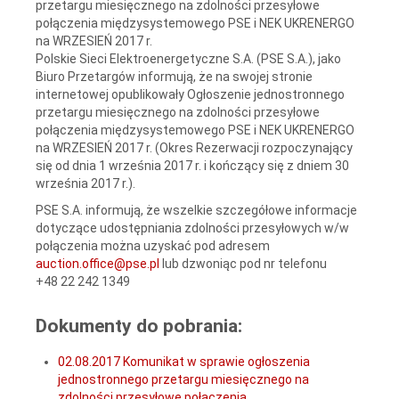
przetargu miesięcznego na zdolności przesyłowe
połączenia międzysystemowego PSE i NEK UKRENERGO
na WRZESIEŃ 2017 r.
Polskie Sieci Elektroenergetyczne S.A. (PSE S.A.), jako
Biuro Przetargów informują, że na swojej stronie
internetowej opublikowały Ogłoszenie jednostronnego
przetargu miesięcznego na zdolności przesyłowe
połączenia międzysystemowego PSE i NEK UKRENERGO
na WRZESIEŃ 2017 r. (Okres Rezerwacji rozpoczynający
się od dnia 1 września 2017 r. i kończący się z dniem 30
września 2017 r.).
PSE S.A. informują, że wszelkie szczegółowe informacje
dotyczące udostępniania zdolności przesyłowych w/w
połączenia można uzyskać pod adresem
auction.office@pse.pl
lub dzwoniąc pod nr telefonu
+48 22 242 1349
Dokumenty do pobrania:
02.08.2017 Komunikat w sprawie ogłoszenia
jednostronnego przetargu miesięcznego na
zdolności przesyłowe połączenia