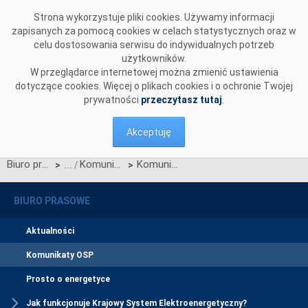
Przejdź do komentarzy
Strona wykorzystuje pliki cookies. Używamy informacji
zapisanych za pomocą cookies w celach statystycznych oraz w
celu dostosowania serwisu do indywidualnych potrzeb
użytkowników.
W przeglądarce internetowej można zmienić ustawienia
dotyczące cookies. Więcej o plikach cookies i o ochronie Twojej
prywatności
przeczytasz tutaj
.
Akceptuję
Biuro prasowe
Komunikaty OSP
Komunikat w sprawie ogłoszenia wyników jednostronnego przetargu miesięcznego na zdolności przesyłowe połączenia PSE S.A. i NEK UKRENERGO na LIPIEC 2016 r.
>
>
BIURO PRASOWE
Aktualności
Komunikaty OSP
Prosto o energetyce
Jak funkcjonuje Krajowy System Elektroenergetyczny?