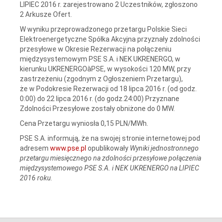
LIPIEC 2016 r. zarejestrowano 2 Uczestników, zgłoszono
2 Arkusze Ofert.
W wyniku przeprowadzonego przetargu Polskie Sieci
Elektroenergetyczne Spółka Akcyjna przyznały zdolności
przesyłowe w Okresie Rezerwacji na połączeniu
międzysystemowym PSE S.A. i NEK UKRENERGO, w
kierunku UKRENERGOàPSE, w wysokości 120 MW, przy
zastrzeżeniu (zgodnym z Ogłoszeniem Przetargu),
że w Podokresie Rezerwacji od 18 lipca 2016 r. (od godz.
0:00) do 22 lipca 2016 r. (do godz.24:00) Przyznane
Zdolności Przesyłowe zostały obniżone do 0 MW.
Cena Przetargu wyniosła 0,15 PLN/MWh.
PSE S.A. informują, że na swojej stronie internetowej pod
adresem
www.pse.pl
opublikowały
Wyniki jednostronnego
przetargu miesięcznego na zdolności przesyłowe połączenia
międzysystemowego PSE S.A. i NEK UKRENERGO na LIPIEC
2016 roku
.