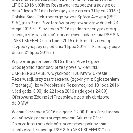
LIPIEC 2016 r. (Okres Rezerwacji rozpoczynający się od
dnia 1 lipca 2016 r. i kończący się z dniem 31 lipca 2016 r.)
Polskie Sieci Elektroenergetyczne Spółka Akcyjna (PSE
S.A.), jako Biuro Przetargów, przeprowadziły w dniach 24
maja 2016 r. – 9 czerwca 2016 r. jednostronny przetarg
miesięczny na zdolności przesyłowe połączenia PSE S.A.
i NEK UKRENERGO na lipiec 2016 r. (Okres Rezerwacji
rozpoczynający się od dnia 1 lipca 2016 r. i kończący się z
dniem 31 lipca 2016 r.).
W przetargu na lipiec 2016 r. Biuro Przetargów
udostępniło zdolności przesyłowe, w kierunku
UKRENERGOàPSE, w wysokości 120 MW w Okresie
Rezerwacji, przy zastrzeżeniu (zgodnym z Ogłoszeniem
Przetargu), że w Podokresie Rezerwacji od 18 lipca 2016
r. (od godz. 0:00) do 22 lipca 2016 r. (do godz.24:00)
Oferowane Zdolności Przesyłowe zostały obniżone
do 0 MW.
W dniu 9 czerwca 2016 r. o godz. 12:00 Biuro Przetargów
zakończyło proces przyjmowania Arkuszy Ofert.
Do przetargu na zdolności przesyłowe połączenia
międzysystemowego PSE S.A. i NEK UKRENERGO na