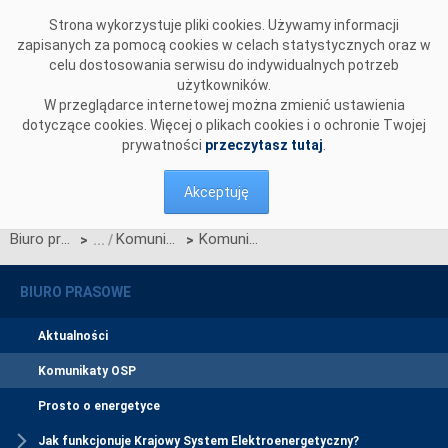
Przejdź do komentarzy
Strona wykorzystuje pliki cookies. Używamy informacji
zapisanych za pomocą cookies w celach statystycznych oraz w
celu dostosowania serwisu do indywidualnych potrzeb
użytkowników.
W przeglądarce internetowej można zmienić ustawienia
dotyczące cookies. Więcej o plikach cookies i o ochronie Twojej
prywatności
przeczytasz tutaj
.
Akceptuję
Biuro prasowe
Komunikaty OSP
Komunikat w sprawie ogłoszenia wyników jednostronnego przetargu miesięcznego na zdolności przesyłowe połączenia PSE S.A. i NEK UKRENERGO na MARZEC 2016 r.
>
>
BIURO PRASOWE
Aktualności
Komunikaty OSP
Prosto o energetyce
Jak funkcjonuje Krajowy System Elektroenergetyczny?