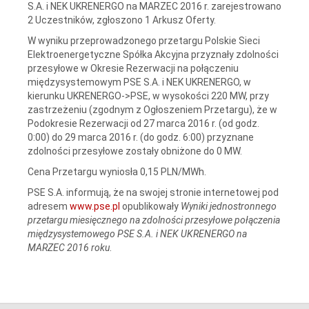
S.A. i NEK UKRENERGO na MARZEC 2016 r. zarejestrowano
2 Uczestników, zgłoszono 1 Arkusz Oferty.
W wyniku przeprowadzonego przetargu Polskie Sieci
Elektroenergetyczne Spółka Akcyjna przyznały zdolności
przesyłowe w Okresie Rezerwacji na połączeniu
międzysystemowym PSE S.A. i NEK UKRENERGO, w
kierunku UKRENERGO->PSE, w wysokości 220 MW, przy
zastrzeżeniu (zgodnym z Ogłoszeniem Przetargu), że w
Podokresie Rezerwacji od 27 marca 2016 r. (od godz.
0:00) do 29 marca 2016 r. (do godz. 6:00) przyznane
zdolności przesyłowe zostały obniżone do 0 MW.
Cena Przetargu wyniosła 0,15 PLN/MWh.
PSE S.A. informują, że na swojej stronie internetowej pod
adresem
www.pse.pl
opublikowały
Wyniki jednostronnego
przetargu miesięcznego na zdolności przesyłowe połączenia
międzysystemowego PSE S.A. i NEK UKRENERGO na
MARZEC 2016 roku
.