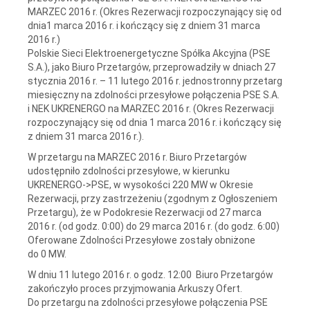
MARZEC 2016 r. (Okres Rezerwacji rozpoczynający się od
dnia1 marca 2016 r. i kończący się z dniem 31 marca
2016 r.)
Polskie Sieci Elektroenergetyczne Spółka Akcyjna (PSE
S.A.), jako Biuro Przetargów, przeprowadziły w dniach 27
stycznia 2016 r. – 11 lutego 2016 r. jednostronny przetarg
miesięczny na zdolności przesyłowe połączenia PSE S.A.
i NEK UKRENERGO na MARZEC 2016 r. (Okres Rezerwacji
rozpoczynający się od dnia 1 marca 2016 r. i kończący się
z dniem 31 marca 2016 r.).
W przetargu na MARZEC 2016 r. Biuro Przetargów
udostępniło zdolności przesyłowe, w kierunku
UKRENERGO->PSE, w wysokości 220 MW w Okresie
Rezerwacji, przy zastrzeżeniu (zgodnym z Ogłoszeniem
Przetargu), że w Podokresie Rezerwacji od 27 marca
2016 r. (od godz. 0:00) do 29 marca 2016 r. (do godz. 6:00)
Oferowane Zdolności Przesyłowe zostały obniżone
do 0 MW.
W dniu 11 lutego 2016 r. o godz. 12:00 Biuro Przetargów
zakończyło proces przyjmowania Arkuszy Ofert.
Do przetargu na zdolności przesyłowe połączenia PSE