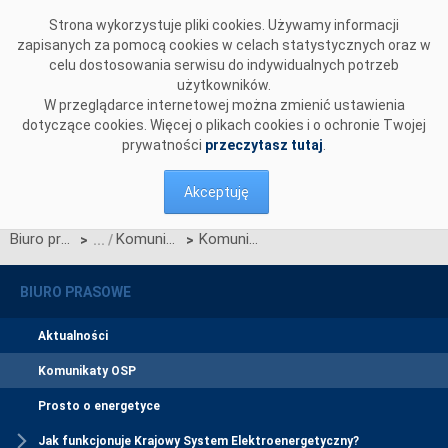
Przejdź do komentarzy
Strona wykorzystuje pliki cookies. Używamy informacji
zapisanych za pomocą cookies w celach statystycznych oraz w
celu dostosowania serwisu do indywidualnych potrzeb
użytkowników.
W przeglądarce internetowej można zmienić ustawienia
dotyczące cookies. Więcej o plikach cookies i o ochronie Twojej
prywatności
przeczytasz tutaj
.
Akceptuję
Biuro prasowe
Komunikaty OSP
Komunikat w sprawie ogłoszenia wyników jednostronnego przetargu miesięcznego na zdolności przesyłowe połączenia PSE S.A. i NEK UKRENERGO na MARZEC 2017 r.
>
>
BIURO PRASOWE
Aktualności
Komunikaty OSP
Prosto o energetyce
Jak funkcjonuje Krajowy System Elektroenergetyczny?