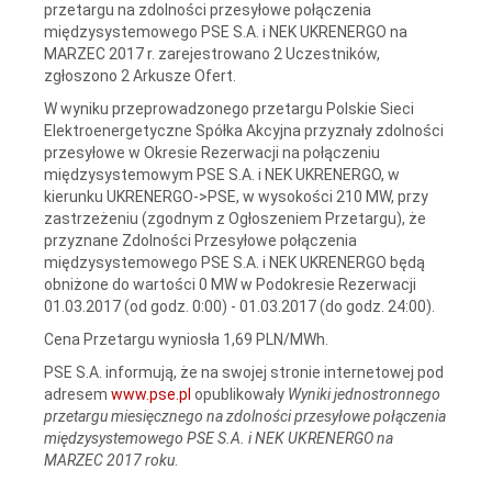
przetargu na zdolności przesyłowe połączenia
międzysystemowego PSE S.A. i NEK UKRENERGO na
MARZEC 2017 r. zarejestrowano 2 Uczestników,
zgłoszono 2 Arkusze Ofert.
W wyniku przeprowadzonego przetargu Polskie Sieci
Elektroenergetyczne Spółka Akcyjna przyznały zdolności
przesyłowe w Okresie Rezerwacji na połączeniu
międzysystemowym PSE S.A. i NEK UKRENERGO, w
kierunku UKRENERGO->PSE, w wysokości 210 MW, przy
zastrzeżeniu (zgodnym z Ogłoszeniem Przetargu), że
przyznane Zdolności Przesyłowe połączenia
międzysystemowego PSE S.A. i NEK UKRENERGO będą
obniżone do wartości 0 MW w Podokresie Rezerwacji
01.03.2017 (od godz. 0:00) - 01.03.2017 (do godz. 24:00).
Cena Przetargu wyniosła 1,69 PLN/MWh.
PSE S.A. informują, że na swojej stronie internetowej pod
adresem
www.pse.pl
opublikowały
Wyniki jednostronnego
przetargu miesięcznego na zdolności przesyłowe połączenia
międzysystemowego PSE S.A. i NEK UKRENERGO na
MARZEC 2017 roku
.