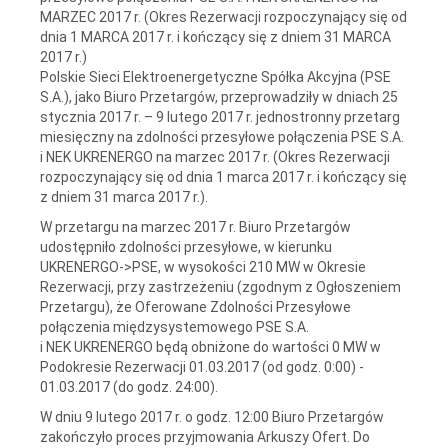
MARZEC 2017 r. (Okres Rezerwacji rozpoczynający się od
dnia 1 MARCA 2017 r. i kończący się z dniem 31 MARCA
2017 r.)
Polskie Sieci Elektroenergetyczne Spółka Akcyjna (PSE
S.A.), jako Biuro Przetargów, przeprowadziły w dniach 25
stycznia 2017 r. – 9 lutego 2017 r. jednostronny przetarg
miesięczny na zdolności przesyłowe połączenia PSE S.A.
i NEK UKRENERGO na marzec 2017 r. (Okres Rezerwacji
rozpoczynający się od dnia 1 marca 2017 r. i kończący się
z dniem 31 marca 2017 r.).
W przetargu na marzec 2017 r. Biuro Przetargów
udostępniło zdolności przesyłowe, w kierunku
UKRENERGO->PSE, w wysokości 210 MW w Okresie
Rezerwacji, przy zastrzeżeniu (zgodnym z Ogłoszeniem
Przetargu), że Oferowane Zdolności Przesyłowe
połączenia międzysystemowego PSE S.A.
i NEK UKRENERGO będą obniżone do wartości 0 MW w
Podokresie Rezerwacji 01.03.2017 (od godz. 0:00) -
01.03.2017 (do godz. 24:00).
W dniu 9 lutego 2017 r. o godz. 12:00 Biuro Przetargów
zakończyło proces przyjmowania Arkuszy Ofert. Do