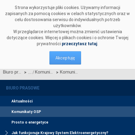
Przejdź do komentarzy
Strona wykorzystuje pliki cookies. Używamy informacji
zapisanych za pomocą cookies w celach statystycznych oraz w
celu dostosowania serwisu do indywidualnych potrzeb
użytkowników.
W przeglądarce internetowej można zmienić ustawienia
dotyczące cookies. Więcej o plikach cookies i o ochronie Twojej
prywatności
przeczytasz tutaj
.
Akceptuję
Biuro prasowe
Komunikaty OSP
Komunikat w sprawie ogłoszenia wyników jednostronnego przetargu miesięcznego na zdolności przesyłowe połączenia PSE S.A. i NEK UKRENERGO na SIERPIEŃ 2016 r.
>
>
BIURO PRASOWE
Aktualności
Komunikaty OSP
Prosto o energetyce
Jak funkcjonuje Krajowy System Elektroenergetyczny?