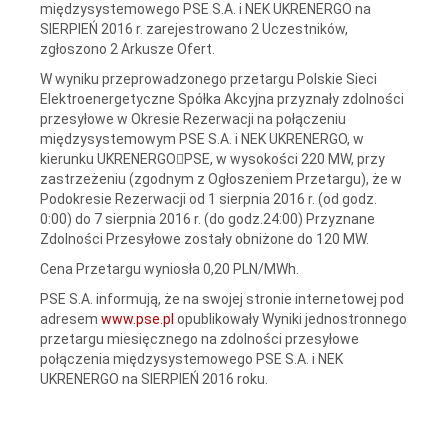
międzysystemowego PSE S.A. i NEK UKRENERGO na
SIERPIEŃ 2016 r. zarejestrowano 2 Uczestników,
zgłoszono 2 Arkusze Ofert.
W wyniku przeprowadzonego przetargu Polskie Sieci
Elektroenergetyczne Spółka Akcyjna przyznały zdolności
przesyłowe w Okresie Rezerwacji na połączeniu
międzysystemowym PSE S.A. i NEK UKRENERGO, w
kierunku UKRENERGOPSE, w wysokości 220 MW, przy
zastrzeżeniu (zgodnym z Ogłoszeniem Przetargu), że w
Podokresie Rezerwacji od 1 sierpnia 2016 r. (od godz.
0:00) do 7 sierpnia 2016 r. (do godz.24:00) Przyznane
Zdolności Przesyłowe zostały obniżone do 120 MW.
Cena Przetargu wyniosła 0,20 PLN/MWh.
PSE S.A. informują, że na swojej stronie internetowej pod
adresem
www.pse.pl
opublikowały Wyniki jednostronnego
przetargu miesięcznego na zdolności przesyłowe
połączenia międzysystemowego PSE S.A. i NEK
UKRENERGO na SIERPIEŃ 2016 roku.