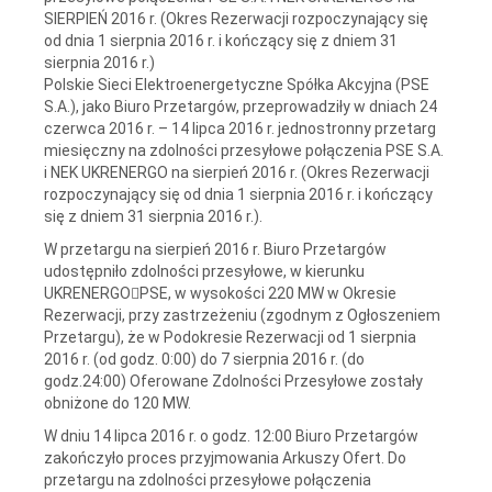
SIERPIEŃ 2016 r. (Okres Rezerwacji rozpoczynający się
od dnia 1 sierpnia 2016 r. i kończący się z dniem 31
sierpnia 2016 r.)
Polskie Sieci Elektroenergetyczne Spółka Akcyjna (PSE
S.A.), jako Biuro Przetargów, przeprowadziły w dniach 24
czerwca 2016 r. – 14 lipca 2016 r. jednostronny przetarg
miesięczny na zdolności przesyłowe połączenia PSE S.A.
i NEK UKRENERGO na sierpień 2016 r. (Okres Rezerwacji
rozpoczynający się od dnia 1 sierpnia 2016 r. i kończący
się z dniem 31 sierpnia 2016 r.).
W przetargu na sierpień 2016 r. Biuro Przetargów
udostępniło zdolności przesyłowe, w kierunku
UKRENERGOPSE, w wysokości 220 MW w Okresie
Rezerwacji, przy zastrzeżeniu (zgodnym z Ogłoszeniem
Przetargu), że w Podokresie Rezerwacji od 1 sierpnia
2016 r. (od godz. 0:00) do 7 sierpnia 2016 r. (do
godz.24:00) Oferowane Zdolności Przesyłowe zostały
obniżone do 120 MW.
W dniu 14 lipca 2016 r. o godz. 12:00 Biuro Przetargów
zakończyło proces przyjmowania Arkuszy Ofert. Do
przetargu na zdolności przesyłowe połączenia