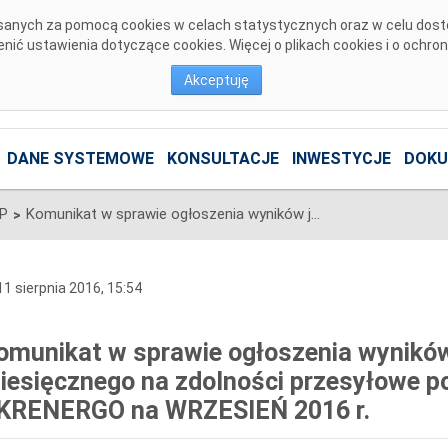
pisanych za pomocą cookies w celach statystycznych oraz w celu dos
ić ustawienia dotyczące cookies. Więcej o plikach cookies i o ochro
Akceptuję
DANE SYSTEMOWE
KONSULTACJE
INWESTYCJE
DOKU
SP
Komunikat w sprawie ogłoszenia wyników jednostronnego przetargu miesięcznego na zdolności przesyłowe połączenia PSE S.A. i NEK UKRENERGO na WRZESIEŃ 2016 r.
>
1 sierpnia 2016, 15:54
omunikat w sprawie ogłoszenia wyników
iesięcznego na zdolności przesyłowe po
KRENERGO na WRZESIEŃ 2016 r.