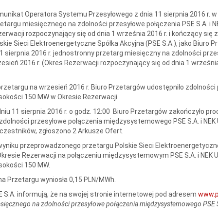
unikat Operatora Systemu Przesyłowego z dnia 11 sierpnia 2016 r. 
etargu miesięcznego na zdolności przesyłowe połączenia PSE S.A. i
erwacji rozpoczynający się od dnia 1 września 2016 r. i kończący się 
skie Sieci Elektroenergetyczne Spółka Akcyjna (PSE S.A.), jako Biuro P
1 sierpnia 2016 r. jednostronny przetarg miesięczny na zdolności pr
esień 2016 r. (Okres Rezerwacji rozpoczynający się od dnia 1 września
rzetargu na wrzesień 2016 r. Biuro Przetargów udostępniło zdolnośc
okości 150 MW w Okresie Rezerwacji.
niu 11 sierpnia 2016 r. o godz. 12:00 Biuro Przetargów zakończyło pr
zdolności przesyłowe połączenia międzysystemowego PSE S.A. i NE
czestników, zgłoszono 2 Arkusze Ofert.
yniku przeprowadzonego przetargu Polskie Sieci Elektroenergetyczne
Okresie Rezerwacji na połączeniu międzysystemowym PSE S.A. i NEK
sokości 150 MW.
a Przetargu wyniosła 0,15 PLN/MWh.
 S.A. informują, że na swojej stronie internetowej pod adresem
www.p
sięcznego na zdolności przesyłowe połączenia międzysystemowego PSE