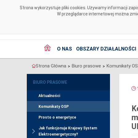
Przejdź do komentarzy
Strona wykorzystuje pliki cookies. Używamy informacji za
W przeglądarce internetowej można zmien
O NAS
OBSZARY DZIAŁALNOŚCI
Strona Główna
Biuro prasowe
Komunikaty O
>
>
BIURO PRASOWE
1
Aktualności
K
Komunikaty OSP
m
Prosto o energetyce
U
Jak funkcjonuje Krajowy System
Elektroenergetyczny?