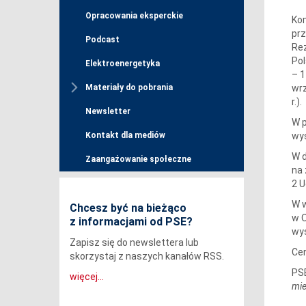
Opracowania eksperckie
Kom
prz
Podcast
Rez
Pol
Elektroenergetyka
– 1
wrz
Materiały do pobrania
r.).
Newsletter
W p
wys
Kontakt dla mediów
W d
Zaangażowanie społeczne
na 
2 U
W w
Chcesz być na bieżąco
w 
z informacjami od PSE?
wy
Zapisz się do newslettera lub
Cen
skorzystaj z naszych kanałów RSS.
PSE
więcej...
mie