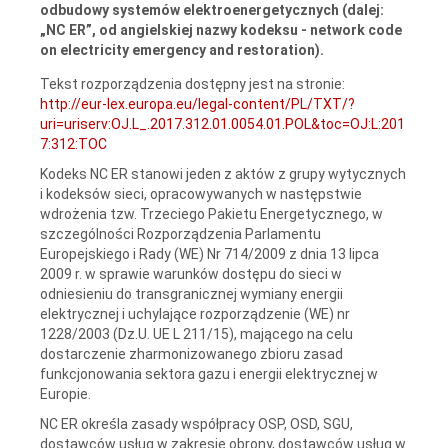
odbudowy systemów elektroenergetycznych (dalej:
„NC ER”, od angielskiej nazwy kodeksu - network code
on electricity emergency and restoration).
Tekst rozporządzenia dostępny jest na stronie:
http://eur-lex.europa.eu/legal-content/PL/TXT/?
uri=uriserv:OJ.L_.2017.312.01.0054.01.POL&toc=OJ:L:201
7:312:TOC
Kodeks NC ER stanowi jeden z aktów z grupy wytycznych
i kodeksów sieci, opracowywanych w następstwie
wdrożenia tzw. Trzeciego Pakietu Energetycznego, w
szczególności Rozporządzenia Parlamentu
Europejskiego i Rady (WE) Nr 714/2009 z dnia 13 lipca
2009 r. w sprawie warunków dostępu do sieci w
odniesieniu do transgranicznej wymiany energii
elektrycznej i uchylające rozporządzenie (WE) nr
1228/2003 (Dz.U. UE L 211/15), mającego na celu
dostarczenie zharmonizowanego zbioru zasad
funkcjonowania sektora gazu i energii elektrycznej w
Europie.
NC ER określa zasady współpracy OSP, OSD, SGU,
dostawców usług w zakresie obrony, dostawców usług w