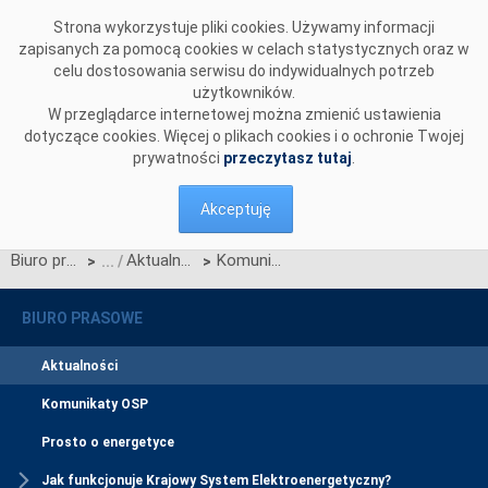
Przejdź do komentarzy
Strona wykorzystuje pliki cookies. Używamy informacji
zapisanych za pomocą cookies w celach statystycznych oraz w
celu dostosowania serwisu do indywidualnych potrzeb
użytkowników.
W przeglądarce internetowej można zmienić ustawienia
dotyczące cookies. Więcej o plikach cookies i o ochronie Twojej
prywatności
przeczytasz tutaj
.
Akceptuję
Biuro prasowe
Aktualności
Komunikat w sprawie opublikowania Rozporządzenia Komisji (UE) 2017/2196 z dnia 24 listopada 2017 r. ustanawiające kodeks sieci dotyczący stanu zagrożenia i stanu odbudowy systemów elektroenergetycznych
>
>
BIURO PRASOWE
Aktualności
Komunikaty OSP
Prosto o energetyce
Jak funkcjonuje Krajowy System Elektroenergetyczny?