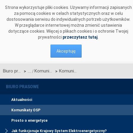
Przejdź do komentarzy
Strona wykorzystuje pliki cookies. Używamy informacji zapisanych
za pomocą cookies w celach statystycznych oraz w celu
dostosowania serwisu do indywidualnych potrzeb użytkowników.
W przeglądarce internetowej można zmienić ustawienia
dotyczące cookies. Więcej o plikach cookies i o ochronie Twojej
prywatności
przeczytasz tutaj
.
Akceptuję
Biuro prasowe
Komunikaty OSP
Komunikat w sprawie rozpoczęcia procesu jednostronnego przetargu miesięcznego na zdolności przesyłowe połączenia PSE S.A. i NEK UKRENERGO na CZERWIEC 2017 r.
>
>
BIURO PRASOWE
Aktualności
Komunikaty OSP
Prosto o energetyce
Jak funkcjonuje Krajowy System Elektroenergetyczny?