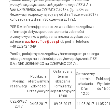
przesyłowe połączenia międzysystemowego PSE S.A. i
NEK UKRENERGO na CZERWIEC 2017 r.
(tj. na Okres
Rezerwacji rozpoczynający się od dnia 1 czerwca 2017 i
kończący się z dniem 30 czerwca 2017 r.).
PSE S.A. informują ponadto, że wszelkie szczegółowe
informacje dotyczące udostępniania zdolności
przesyłowych w/w połączenia można uzyskać pod
adresem
auction.office@pse.pl
lub pod nr telefonu
+48 22 242 1349.
Poniżej podajemy szczegółowy harmonogram przetargu
miesięcznego na zdolności przesyłowe połączenia PSE
S.A. i NEK UKRENERGO na CZERWIEC 2017 r.:
Ostateczny
Ostateczny
Publikacja
termin
termin
Publikac
Miesiąc
oferowanych
składania
składania
Wynikó
rezerwacji
Zdolności
Formularzy
Ofert
do 16:0
Przesyłowych
Rejestracyjnych
12:00
16:00
CZERWIEC
04.05.2017
09.05.2017
11.05.2017
11.05.20
2017