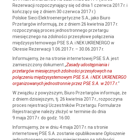
Rezerwacji rozpoczynający się od dnia 1 czerwca 2017 r. i
kończący się z dniem 30 czerwca 2017 r.)
Polskie Sieci Elektroenergetyczne S.A., jako Biuro
Przetargów informują, że z dniem 26 kwietnia 2017 r.
rozpoczynają proces jednostronnego przetargu
miesięcznego na zdolności przesyłowe połączenia
międzysystemowego PSE S.A. i NEK UKRENERGO w
Okresie Rezerwacji 1.06.2017 r. – 30.06.2017 r.
Informujemy, że na stronie internetowej PSE S.A. jest
zamieszczony dokument „
Zasady udostępniania i
przetargów miesięcznych zdolności przesyłowych na
połączeniu międzysystemowym PSE S.A. i NEK UKRENERGO
organizowanych jednostronnie przez PSE S.A. w 2017 r.
”
W związku z powyższym, Biuro Przetargów informuje, że
z dniem dzisiejszym, tj. 26 kwietnia 2017 r., rozpoczyna
proces rejestracji Uczestników Przetargu. Formularze
Rejestracyjne należy złożyć w terminie do dnia
9 maja 2017 r. do godz. 16:00.
Informujemy, że w dniu 4 maja 2017 r. na stronie
internetowej PSE S.A. zostanie opublikowane
Ogłoszenie
jednostronnego przetargu miesięcznego na zdolności