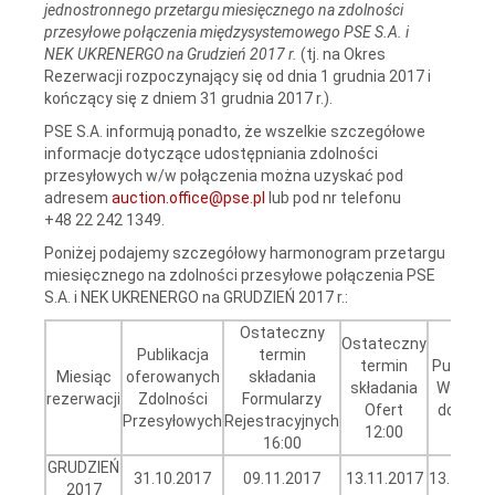
jednostronnego przetargu miesięcznego na zdolności
przesyłowe połączenia międzysystemowego PSE S.A. i
NEK UKRENERGO na Grudzień 2017 r.
(tj. na Okres
Rezerwacji rozpoczynający się od dnia 1 grudnia 2017 i
kończący się z dniem 31 grudnia 2017 r.).
PSE S.A. informują ponadto, że wszelkie szczegółowe
informacje dotyczące udostępniania zdolności
przesyłowych w/w połączenia można uzyskać pod
adresem
auction.office@pse.pl
lub pod nr telefonu
+48 22 242 1349.
Poniżej podajemy szczegółowy harmonogram przetargu
miesięcznego na zdolności przesyłowe połączenia PSE
S.A. i NEK UKRENERGO na GRUDZIEŃ 2017 r.:
Ostateczny
Ostateczny
Publikacja
termin
termin
Publikac
Miesiąc
oferowanych
składania
składania
Wynikó
rezerwacji
Zdolności
Formularzy
Ofert
do 16:0
Przesyłowych
Rejestracyjnych
12:00
16:00
GRUDZIEŃ
31.10.2017
09.11.2017
13.11.2017
13.11.20
2017