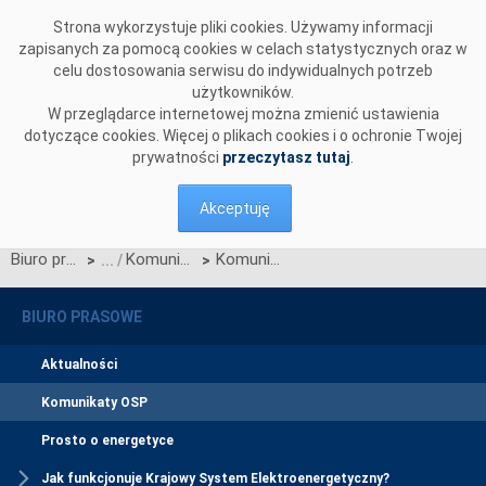
Przejdź do komentarzy
Strona wykorzystuje pliki cookies. Używamy informacji
zapisanych za pomocą cookies w celach statystycznych oraz w
celu dostosowania serwisu do indywidualnych potrzeb
użytkowników.
W przeglądarce internetowej można zmienić ustawienia
dotyczące cookies. Więcej o plikach cookies i o ochronie Twojej
prywatności
przeczytasz tutaj
.
Akceptuję
Biuro prasowe
Komunikaty OSP
Komunikat w sprawie rozpoczęcia procesu jednostronnego przetargu miesięcznego na zdolności przesyłowe połączenia PSE S.A. i NEK UKRENERGO na GRUDZIEŃ 2017 r.
>
>
BIURO PRASOWE
Aktualności
Komunikaty OSP
Prosto o energetyce
Jak funkcjonuje Krajowy System Elektroenergetyczny?