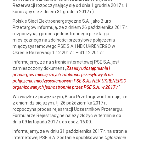
Rezerwacji rozpoczynający się od dnia 1 grudnia 2017 r. i
kończący się z dniem 31 grudnia 2017 r.)
Polskie Sieci Elektroenergetyczne S.A., jako Biuro
Przetargów informują, że z dniem 26 października 2017 r.
rozpoczynają proces jednostronnego przetargu
miesięcznego na zdolności przesyłowe połączenia
międzysystemowego PSE S.A. i NEK UKRENERGO w
Okresie Rezerwacji 1.12.2017 r. – 31.12.2017 r.
Informujemy, że na stronie internetowej PSE S.A. jest
zamieszczony dokument „
Zasady udostępniania i
przetargów miesięcznych zdolności przesyłowych na
połączeniu międzysystemowym PSE S.A.i NEK UKRENERGO
organizowanych jednostronnie przez PSE S.A. w 2017 r.
”
W związku z powyższym, Biuro Przetargów informuje, że
z dniem dzisiejszym, tj. 26 października 2017 r.,
rozpoczyna proces rejestracji Uczestników Przetargu.
Formularze Rejestracyjne należy złożyć w terminie do
dnia 09 listopada 2017 r. do godz. 16:00.
Informujemy, że w dniu 31 października 2017 r. na stronie
internetowej PSE S.A. zostanie opublikowane
Ogłoszenie