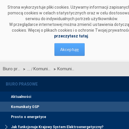
Przejdź do komentarzy
Strona wykorzystuje pliki cookies. Używamy informacji zapisanyc
pomocą cookies w celach statystycznych oraz w celu dostosow
serwisu do indywidualnych potrzeb użytkowników.
W przeglądarce internetowej można zmienić ustawienia dotycz
cookies. Więcej o plikach cookies i o ochronie Twojej prywatnoś
przeczytasz tutaj
.
Akceptuję
Biuro prasowe
Komunikaty OSP
Komunikat w sprawie rozpoczęcia procesu jednostronnego przetargu miesięcznego na zdolności przesyłowe połączenia PSE S.A. i NEK UKRENERGO na PAŹDZIERNIK 2016 r.
>
>
BIURO PRASOWE
Aktualności
Komunikaty OSP
Prosto o energetyce
Jak funkcjonuje Krajowy System Elektroenergetyczny?