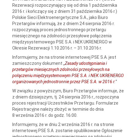
Rezerwacji rozpoczynający się od dnia 1 października
2016 r. i kończący się z dniem 31 października 2016 r.)
Polskie Sieci Elektroenergetyczne S.A., jako Biuro
Przetargów informują, że z dniem 24 sierpnia 2016 r.
rozpoczynają proces jednostronnego przetargu
miesięcznego na zdolności przesyłowe połączenia
międzysystemowego PSE S.A. i NEK UKRENERGO w
Okresie Rezerwacji 1.10.2016 r. – 31.10.2016 r.
Informujemy, że na stronie internetowej PSE S.A. jest
zamieszczony dokument „
Zasady udostępniania i
przetargów miesięcznych zdolności przesyłowych na
połączeniu międzysystemowym PSE S.A. i NEK UKRENERGO
organizowanych jednostronnie przez PSE S.A. w 2016 r.
”
W związku z powyższym, Biuro Przetargów informuje, że
z dniem dzisiejszym, tj. 24 sierpnia 2016 r., rozpoczyna
proces rejestracji Uczestników Przetargu. Formularze
Rejestracyjne należy złożyć w terminie do dnia
8 września 2016 r. do godz. 16:00.
Informujemy, że w dniu 2 września 2016 r. na stronie
internetowej PSE S.A. zostanie opublikowane
Ogłoszenie
jednostronnego przetargu miesięcznego na zdolności