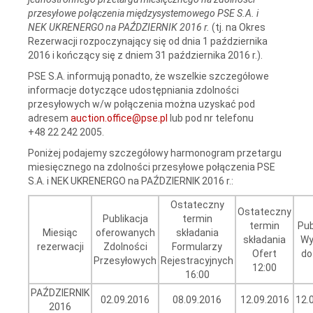
przesyłowe połączenia międzysystemowego PSE S.A. i
NEK UKRENERGO na PAŹDZIERNIK 2016 r.
(tj. na Okres
Rezerwacji rozpoczynający się od dnia 1 października
2016 i kończący się z dniem 31 października 2016 r.).
PSE S.A. informują ponadto, że wszelkie szczegółowe
informacje dotyczące udostępniania zdolności
przesyłowych w/w połączenia można uzyskać pod
adresem
auction.office@pse.pl
lub pod nr telefonu
+48 22 242 2005.
Poniżej podajemy szczegółowy harmonogram przetargu
miesięcznego na zdolności przesyłowe połączenia PSE
S.A. i NEK UKRENERGO na PAŹDZIERNIK 2016 r.:
Ostateczny
Ostateczny
Publikacja
termin
termin
Pub
Miesiąc
oferowanych
składania
składania
Wy
rezerwacji
Zdolności
Formularzy
Ofert
do
Przesyłowych
Rejestracyjnych
12:00
16:00
PAŹDZIERNIK
02.09.2016
08.09.2016
12.09.2016
12.
2016