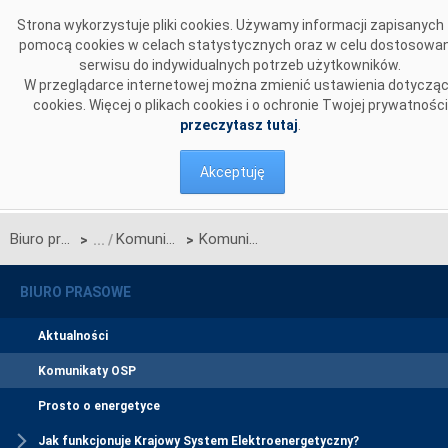
Przejdź do komentarzy
Strona wykorzystuje pliki cookies. Używamy informacji zapisanych
pomocą cookies w celach statystycznych oraz w celu dostosowan
serwisu do indywidualnych potrzeb użytkowników.
W przeglądarce internetowej można zmienić ustawienia dotyczą
cookies. Więcej o plikach cookies i o ochronie Twojej prywatności
przeczytasz tutaj
.
Akceptuję
Biuro prasowe
Komunikaty OSP
Komunikat w sprawie rozpoczęcia procesu jednostronnego przetargu miesięcznego na zdolności przesyłowe połączenia PSE S.A. i NEK UKRENERGO na SIERPIEŃ 2019 r.
>
>
BIURO PRASOWE
Aktualności
Komunikaty OSP
Prosto o energetyce
Jak funkcjonuje Krajowy System Elektroenergetyczny?