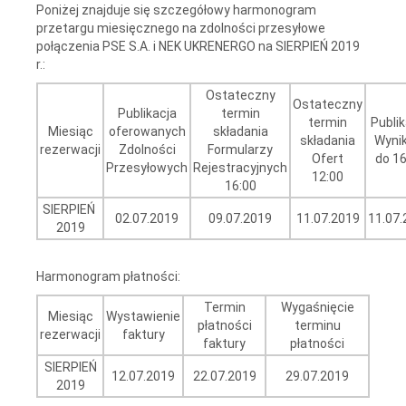
Poniżej znajduje się szczegółowy harmonogram
przetargu miesięcznego na zdolności przesyłowe
połączenia PSE S.A. i NEK UKRENERGO na SIERPIEŃ 2019
r.:
Ostateczny
Ostateczny
Publikacja
termin
termin
Publik
Miesiąc
oferowanych
składania
składania
Wyni
rezerwacji
Zdolności
Formularzy
Ofert
do 16
Przesyłowych
Rejestracyjnych
12:00
16:00
SIERPIEŃ
02.07.2019
09.07.2019
11.07.2019
11.07.
2019
Harmonogram płatności:
Termin
Wygaśnięcie
Miesiąc
Wystawienie
płatności
terminu
rezerwacji
faktury
faktury
płatności
SIERPIEŃ
12.07.2019
22.07.2019
29.07.2019
2019