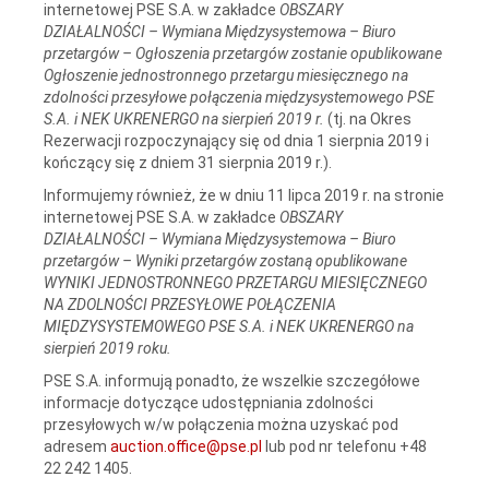
internetowej PSE S.A. w zakładce
OBSZARY
DZIAŁALNOŚCI – Wymiana Międzysystemowa – Biuro
przetargów – Ogłoszenia przetargów zostanie opublikowane
Ogłoszenie jednostronnego przetargu miesięcznego na
zdolności przesyłowe połączenia międzysystemowego PSE
S.A. i NEK UKRENERGO na sierpień 2019 r.
(tj. na Okres
Rezerwacji rozpoczynający się od dnia 1 sierpnia 2019 i
kończący się z dniem 31 sierpnia 2019 r.).
Informujemy również, że w dniu 11 lipca 2019 r. na stronie
internetowej PSE S.A. w zakładce
OBSZARY
DZIAŁALNOŚCI – Wymiana Międzysystemowa – Biuro
przetargów – Wyniki przetargów zostaną opublikowane
WYNIKI JEDNOSTRONNEGO PRZETARGU MIESIĘCZNEGO
NA ZDOLNOŚCI PRZESYŁOWE POŁĄCZENIA
MIĘDZYSYSTEMOWEGO PSE S.A. i NEK UKRENERGO na
sierpień 2019 roku.
PSE S.A. informują ponadto, że wszelkie szczegółowe
informacje dotyczące udostępniania zdolności
przesyłowych w/w połączenia można uzyskać pod
adresem
auction.office@pse.pl
lub pod nr telefonu +48
22 242 1405.