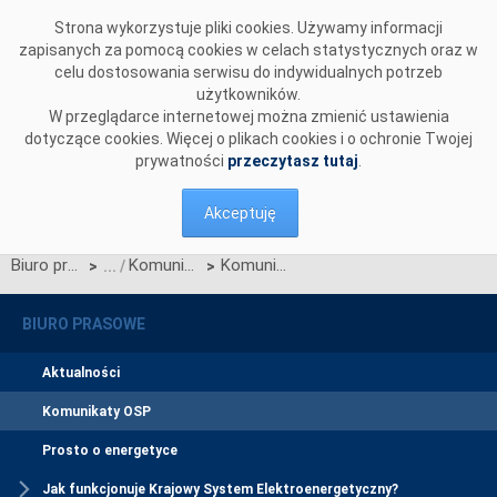
Przejdź do komentarzy
Strona wykorzystuje pliki cookies. Używamy informacji
zapisanych za pomocą cookies w celach statystycznych oraz w
celu dostosowania serwisu do indywidualnych potrzeb
użytkowników.
W przeglądarce internetowej można zmienić ustawienia
dotyczące cookies. Więcej o plikach cookies i o ochronie Twojej
prywatności
przeczytasz tutaj
.
Akceptuję
Biuro prasowe
Komunikaty OSP
Komunikat w sprawie zmian Regulaminu rynku mocy wynikających z Karty aktualizacji nr RRM/Z/8/2024
>
>
BIURO PRASOWE
Aktualności
Komunikaty OSP
Prosto o energetyce
Jak funkcjonuje Krajowy System Elektroenergetyczny?