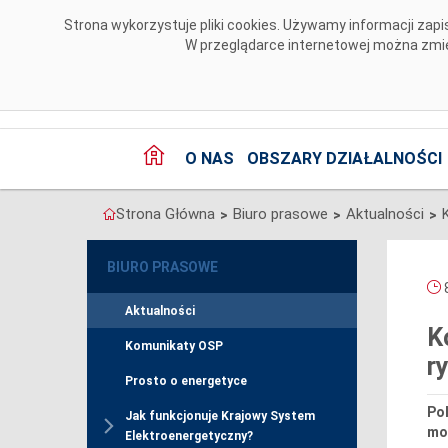
Przejdź do komentarzy
Strona wykorzystuje pliki cookies. Używamy informacji za
W przeglądarce internetowej można zmien
O NAS
OBSZARY DZIAŁALNOŚCI
Strona Główna
Biuro prasowe
Aktualności
>
>
>
BIURO PRASOWE
8
Aktualności
K
Komunikaty OSP
r
Prosto o energetyce
Pol
Jak funkcjonuje Krajowy System
moc
Elektroenergetyczny?