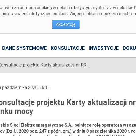
pisanych za pomocą cookies w celach statystycznych oraz w celu dos
ić ustawienia dotyczące cookies. Więcej o plikach cookies i o ochro
Akceptuję
DANE SYSTEMOWE
KONSULTACJE
INWESTYCJE
DOKU
Konsultacje projektu Karty aktualizacji nr RRM/Z/2/2020 Regulaminu rynku mocy
 października 2020, 16:11
onsultacje projektu Karty aktualizacji
ynku mocy
skie Sieci Elektroenergetyczne S.A., pełniące rolę operatora w rozu
y (Dz.U. 2020 poz. 247 z późn. zm.) w dniu 8 października 2020 r. 