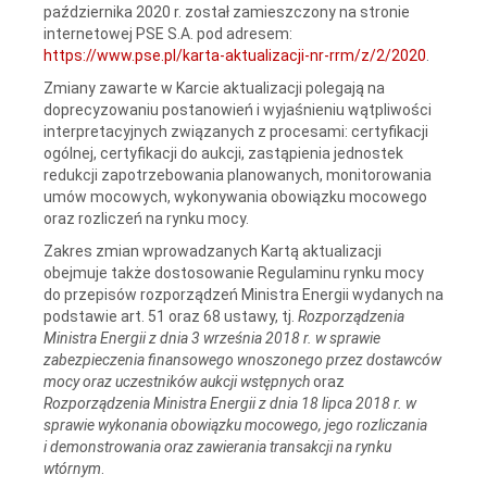
października 2020 r. został zamieszczony na stronie
internetowej PSE S.A. pod adresem:
https://www.pse.pl/karta-aktualizacji-nr-rrm/z/2/2020
.
Zmiany zawarte w Karcie aktualizacji polegają na
doprecyzowaniu postanowień i wyjaśnieniu wątpliwości
interpretacyjnych związanych z procesami: certyfikacji
ogólnej, certyfikacji do aukcji, zastąpienia jednostek
redukcji zapotrzebowania planowanych, monitorowania
umów mocowych, wykonywania obowiązku mocowego
oraz rozliczeń na rynku mocy.
Zakres zmian wprowadzanych Kartą aktualizacji
obejmuje także dostosowanie Regulaminu rynku mocy
do przepisów rozporządzeń Ministra Energii wydanych na
podstawie art. 51 oraz 68 ustawy, tj.
Rozporządzenia
Ministra Energii z dnia 3 września 2018 r. w sprawie
zabezpieczenia finansowego wnoszonego przez dostawców
mocy oraz uczestników aukcji wstępnych
oraz
Rozporządzenia Ministra Energii z dnia 18 lipca 2018 r. w
sprawie wykonania obowiązku mocowego, jego rozliczania
i demonstrowania oraz zawierania transakcji na rynku
wtórnym
.