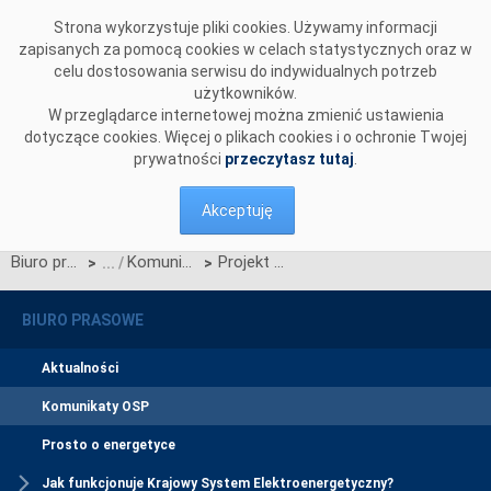
Przejdź do komentarzy
Strona wykorzystuje pliki cookies. Używamy informacji
zapisanych za pomocą cookies w celach statystycznych oraz w
celu dostosowania serwisu do indywidualnych potrzeb
użytkowników.
W przeglądarce internetowej można zmienić ustawienia
dotyczące cookies. Więcej o plikach cookies i o ochronie Twojej
prywatności
przeczytasz tutaj
.
Akceptuję
Biuro prasowe
Komunikaty OSP
Projekt Karty aktualizacji nr RRM/Z/2/2020 Regulaminu rynku mocy
>
>
BIURO PRASOWE
Aktualności
Komunikaty OSP
Prosto o energetyce
Jak funkcjonuje Krajowy System Elektroenergetyczny?