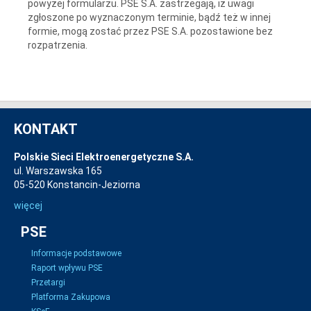
powyżej formularzu. PSE S.A. zastrzegają, iż uwagi
zgłoszone po wyznaczonym terminie, bądź też w innej
formie, mogą zostać przez PSE S.A. pozostawione bez
rozpatrzenia.
KONTAKT
Polskie Sieci Elektroenergetyczne S.A.
ul. Warszawska 165
05-520 Konstancin-Jeziorna
więcej
PSE
Informacje podstawowe
Raport wpływu PSE
Przetargi
Platforma Zakupowa