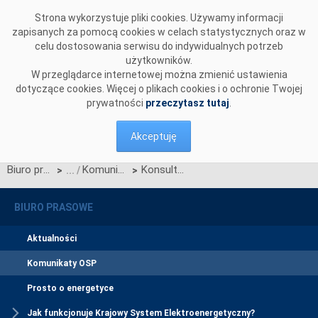
Przejdź do komentarzy
Strona wykorzystuje pliki cookies. Używamy informacji
zapisanych za pomocą cookies w celach statystycznych oraz w
celu dostosowania serwisu do indywidualnych potrzeb
użytkowników.
W przeglądarce internetowej można zmienić ustawienia
dotyczące cookies. Więcej o plikach cookies i o ochronie Twojej
prywatności
przeczytasz tutaj
.
Akceptuję
Biuro prasowe
Komunikaty OSP
Konsultacje projektu Planu testów
>
>
BIURO PRASOWE
Aktualności
Komunikaty OSP
Prosto o energetyce
Jak funkcjonuje Krajowy System Elektroenergetyczny?