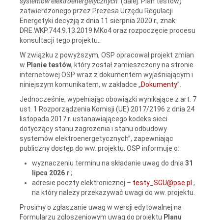
systemów elektroenergetycznych”
(dalej: Plan testów)
zatwierdzonego przez Prezesa Urzędu Regulacji
Energetyki decyzją z dnia 11 sierpnia 2020 r., znak:
DRE.WKP.744.9.13.2019.MKo4 oraz rozpoczęcie procesu
konsultacji tego projektu..
W związku z powyższym, OSP opracował projekt zmian
w
Planie testów
, który został zamieszczony na stronie
internetowej OSP wraz z dokumentem wyjaśniającym i
niniejszym komunikatem, w zakładce „
Dokumenty
”.
Jednocześnie, wypełniając obowiązki wynikające z art. 7
ust. 1 Rozporządzenia Komisji (UE) 2017/2196 z dnia 24
listopada 2017 r. ustanawiającego kodeks sieci
dotyczący stanu zagrożenia i stanu odbudowy
systemów elektroenergetycznych”, zapewniając
publiczny dostęp do ww. projektu, OSP informuje o:
wyznaczeniu terminu na składanie uwag do dnia
31
lipca
2026 r
.;
adresie poczty elektronicznej –
testy_SGU@pse.pl
,
na który należy przekazywać uwagi do ww. projektu.
Prosimy o zgłaszanie uwag w wersji edytowalnej na
Formularzu zgłoszeniowym uwag do projektu
Planu