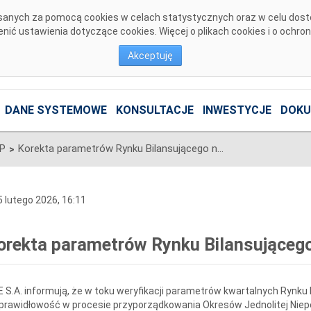
pisanych za pomocą cookies w celach statystycznych oraz w celu dos
ić ustawienia dotyczące cookies. Więcej o plikach cookies i o ochro
Akceptuję
DANE SYSTEMOWE
KONSULTACJE
INWESTYCJE
DOKU
SP
Korekta parametrów Rynku Bilansującego na IV kwartał 2025 r.
>
 lutego 2026, 16:11
orekta parametrów Rynku Bilansującego 
 S.A. informują, że w toku weryfikacji parametrów kwartalnych Rynku B
prawidłowość w procesie przyporządkowania Okresów Jednolitej Nie