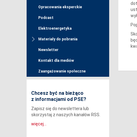
dot
Opracowania eksperckie
ust
wyk
Podcast
Pop
Elektroenergetyka
Sko
Materiały do pobrania
będ
kwa
Newsletter
Kontakt dla mediów
Zaangażowanie społeczne
Chcesz być na bieżąco
z informacjami od PSE?
Zapisz się do newslettera lub
skorzystaj z naszych kanałów RSS.
więcej...