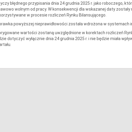
yczy błędnego przypisania dnia 24 grudnia 2025 r. jako roboczego, któr
awowo wolnym od pracy. W konsekwencji dla wskazanej daty zostały
orzystywane w procesie rozliczeń Rynku Bilansującego.
rawka powyższej nieprawidłowości została wdrożona w systemach in
rygowane wartości zostaną uwzględnione w korektach rozliczeń Rynku
zie dotyczyć wyłącznie dnia 24 grudnia 2025 r. i nie będzie miała wp
rtału.