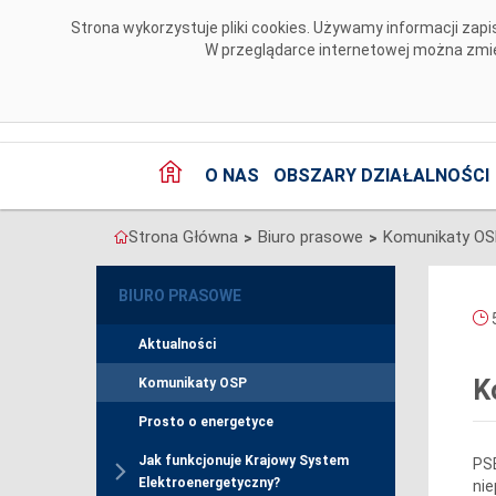
Przejdź do komentarzy
Strona wykorzystuje pliki cookies. Używamy informacji za
W przeglądarce internetowej można zmien
O NAS
OBSZARY DZIAŁALNOŚCI
Strona Główna
Biuro prasowe
Komunikaty O
>
>
BIURO PRASOWE
5
Aktualności
K
Komunikaty OSP
Prosto o energetyce
Jak funkcjonuje Krajowy System
PSE
Elektroenergetyczny?
nie