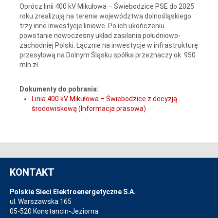
Oprócz linii 400 kV Mikułowa
–
Świebodzice PSE do 2025
roku zrealizują na terenie województwa dolnośląskiego
trzy inne inwestycje liniowe. Po ich ukończeniu
powstanie nowoczesny układ zasilania południowo-
zachodniej Polski. Łącznie na inwestycje w infrastrukturę
przesyłową na Dolnym Śląsku spółka przeznaczy ok. 950
mln zł.
Dokumenty do pobrania:
Linia 400 kV Mikułowa – Świebodzice z decyzją
środowiskową (Informacja prasowa)
KONTAKT
Polskie Sieci Elektroenergetyczne S.A.
ul. Warszawska 165
05-520 Konstancin-Jeziorna