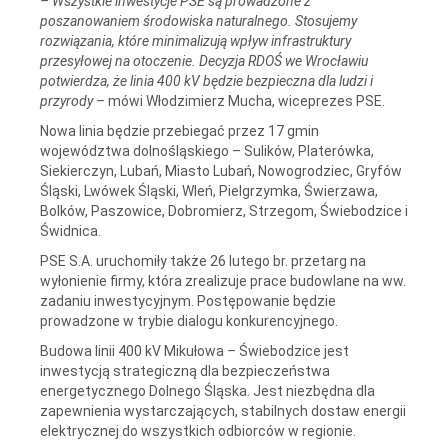
–
Wszystkie inwestycje PSE są prowadzone z
poszanowaniem środowiska naturalnego. Stosujemy
rozwiązania, które minimalizują wpływ infrastruktury
przesyłowej na otoczenie. Decyzja RDOŚ we Wrocławiu
potwierdza, że linia 400 kV będzie bezpieczna dla ludzi i
przyrody –
mówi Włodzimierz Mucha, wiceprezes PSE.
Nowa linia będzie przebiegać przez 17 gmin
województwa dolnośląskiego – Sulików, Platerówka,
Siekierczyn, Lubań, Miasto Lubań, Nowogrodziec, Gryfów
Śląski, Lwówek Śląski, Wleń, Pielgrzymka, Świerzawa,
Bolków, Paszowice, Dobromierz, Strzegom, Świebodzice i
Świdnica.
PSE S.A. uruchomiły także 26 lutego br. przetarg na
wyłonienie firmy, która zrealizuje prace budowlane na ww.
zadaniu inwestycyjnym. Postępowanie będzie
prowadzone w trybie dialogu konkurencyjnego.
Budowa linii 400 kV Mikułowa
–
Świebodzice jest
inwestycją strategiczną dla bezpieczeństwa
energetycznego Dolnego Śląska. Jest niezbędna dla
zapewnienia wystarczających, stabilnych dostaw energii
elektrycznej do wszystkich odbiorców w regionie.