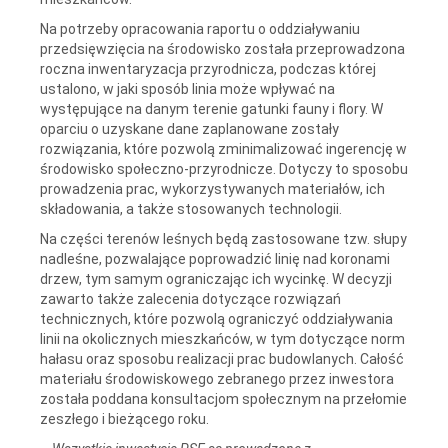
Na potrzeby opracowania raportu o oddziaływaniu
przedsięwzięcia na środowisko została przeprowadzona
roczna inwentaryzacja przyrodnicza, podczas której
ustalono, w jaki sposób linia może wpływać na
występujące na danym terenie gatunki fauny i flory. W
oparciu o uzyskane dane zaplanowane zostały
rozwiązania, które pozwolą zminimalizować ingerencję w
środowisko społeczno-przyrodnicze. Dotyczy to sposobu
prowadzenia prac, wykorzystywanych materiałów, ich
składowania, a także stosowanych technologii.
Na części terenów leśnych będą zastosowane tzw. słupy
nadleśne, pozwalające poprowadzić linię nad koronami
drzew, tym samym ograniczając ich wycinkę. W decyzji
zawarto także zalecenia dotyczące rozwiązań
technicznych, które pozwolą ograniczyć oddziaływania
linii na okolicznych mieszkańców, w tym dotyczące norm
hałasu oraz sposobu realizacji prac budowlanych. Całość
materiału środowiskowego zebranego przez inwestora
została poddana konsultacjom społecznym na przełomie
zeszłego i bieżącego roku.