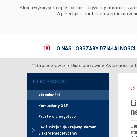
Przejdź do komentarzy
Strona wykorzystuje pliki cookies. Używamy informacji za
W przeglądarce internetowej można zmien
O NAS
OBSZARY DZIAŁALNOŚCI
Strona Główna
Biuro prasowe
Aktualności
>
>
>
BIURO PRASOWE
1
Aktualności
L
Komunikaty OSP
n
Prosto o energetyce
Up
Jak funkcjonuje Krajowy System
st
Elektroenergetyczny?