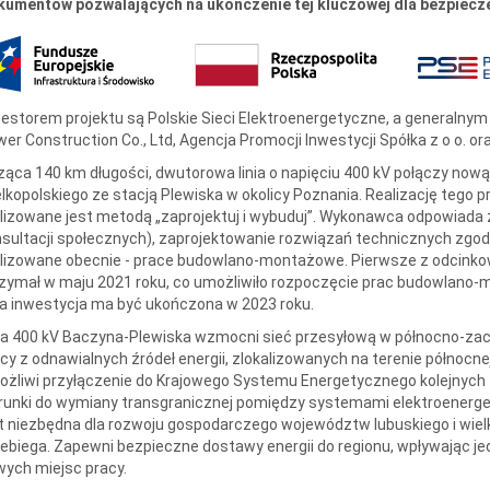
kumentów pozwalających na ukończenie tej kluczowej dla bezpiecze
estorem projektu są Polskie Sieci Elektroenergetyczne, a generalny
er Construction Co., Ltd, Agencja Promocji Inwestycji Spółka z o o. o
ząca 140 km długości, dwutorowa linia o napięciu 400 kV połączy now
lkopolskiego ze stacją Plewiska w okolicy Poznania. Realizację tego 
lizowane jest metodą „zaprojektuj i wybuduj”. Wykonawca odpowiada z
sultacji społecznych), zaprojektowanie rozwiązań technicznych zgod
alizowane obecnie - prace budowlano-montażowe. Pierwsze z odcink
rzymał w maju 2021 roku, co umożliwiło rozpoczęcie prac budowlan
a inwestycja ma być ukończona w 2023 roku.
ia 400 kV Baczyna-Plewiska wzmocni sieć przesyłową w północno-zac
y z odnawialnych źródeł energii, zlokalizowanych na terenie północnej
żliwi przyłączenie do Krajowego Systemu Energetycznego kolejnych 
unki do wymiany transgranicznej pomiędzy systemami elektroenergety
t niezbędna dla rozwoju gospodarczego województw lubuskiego i wielk
ebiega. Zapewni bezpieczne dostawy energii do regionu, wpływając jed
ych miejsc pracy.