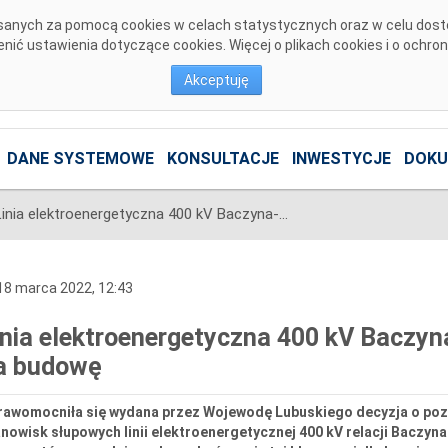
pisanych za pomocą cookies w celach statystycznych oraz w celu dos
ić ustawienia dotyczące cookies. Więcej o plikach cookies i o ochro
Akceptuję
DANE SYSTEMOWE
KONSULTACJE
INWESTYCJE
DOKU
Linia elektroenergetyczna 400 kV Baczyna-Plewiska z pozwoleniem na budowę
8 marca 2022, 12:43
inia elektroenergetyczna 400 kV Baczy
a budowę
rawomocniła się wydana przez Wojewodę Lubuskiego decyzja o pozw
anowisk słupowych linii elektroenergetycznej 400 kV relacji Bacz