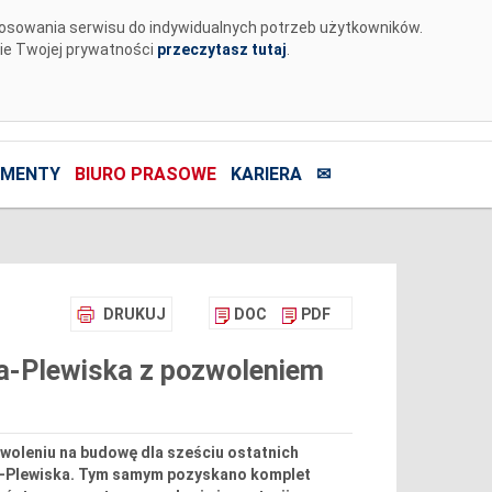
tosowania serwisu do indywidualnych potrzeb użytkowników.
nie Twojej prywatności
przeczytasz tutaj
.
MENTY
BIURO PRASOWE
KARIERA
✉
DRUKUJ
DOC
PDF
na-Plewiska z pozwoleniem
oleniu na budowę dla sześciu ostatnich
yna-Plewiska. Tym samym pozyskano komplet