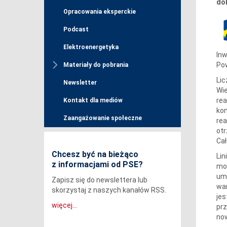
do
Opracowania eksperckie
Podcast
Elektroenergetyka
Inw
Pow
Materiały do pobrania
Lic
Newsletter
Wie
rea
Kontakt dla mediów
kon
Zaangażowanie społeczne
re
ot
Cał
Chcesz być na bieżąco
Lin
z informacjami od PSE?
moc
umo
Zapisz się do newslettera lub
war
skorzystaj z naszych kanałów RSS.
jes
więcej...
prz
now