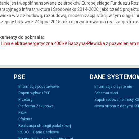
danie jest współfinansowane ze środków Europejskiego Funduszu Ro
racyjnego Infrastruktura i Środowisko 2014-2020, jako część projektu
wiska wraz z budową, rozbudową, modernizacją stacji w tym ciągu lin
rzepisy Ustawy z 24 lipca 2015 roku o przygotowaniu i realizacji stra
kumenty do pobrania:
Linia elektroenergetyczna 400 kV Baczyna-Plewiska z pozwoleniem 
PSE
DANE SYSTEMO
Informacje podstawowe
Informacje o systemie
Raport wpływu PSE
Schemat sieci
Przetargi
Zapotrzebowanie mocy K
Platforma Zakupowa
Nowa strona z danymi KSE
KSeF
Efaktura
Realizacja strategii podatkowej
RODO – Dane Osobowe
Komunikacja z akcjonariuszami