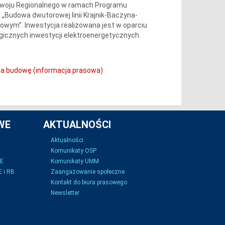
zwoju Regionalnego w ramach Programu
 „Budowa dwutorowej linii Krajnik-Baczyna-
iowym”. Inwestycja realizowana jest w oparciu
tegicznych inwestycji elektroenergetycznych.
na budowę (informacja prasowa)
WE
AKTUALNOŚCI
Aktualności
Komunikaty OSP
SE
Komunikaty UMM
 i RB
Zaangażowanie społeczne
Kontakt do biura prasowego
Newsletter