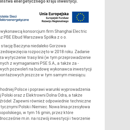
ństwa energetycznego kraju inwestycji.
m wykonawcą konsorcjum firm Shanghai Electric
raz PBE Elbud Warszawa Spółka z o o.
ą stację Baczyna niedaleko Gorzowa
przedsięwzięcia rozpoczęto w 2018 roku. Zadanie
a wytyczenie trasy linii (w tym przeprowadzenie
nych z wymaganiami PSE S.A., a także za -
owych pozwoleń na budowę wykonawca inwestycji
o-montażowych jeszcze w tym samym miesiącu.
hodniej Polsce i poprawi warunki wyprowadzenia
 Polski oraz z Elektrowni Dolna Odra, a także
źródeł. Zapewni również odpowiednie techniczne
cznymi Polski i Niemiec. Nowa linia przesyłowa
opolskiego, w tym 16 gmin, przez które
nocześnie m.in. na rozwój inwestycji i tworzenie