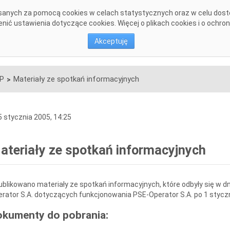
pisanych za pomocą cookies w celach statystycznych oraz w celu dos
DANE SYSTEMOWE
KONSULTACJE
INWESTYCJE
DOKU
ić ustawienia dotyczące cookies. Więcej o plikach cookies i o ochro
Akceptuję
SP
Materiały ze spotkań informacyjnych
>
 stycznia 2005, 14:25
ateriały ze spotkań informacyjnych
blikowano materiały ze spotkań informacyjnych, które odbyły się w dni
rator S.A. dotyczących funkcjonowania PSE-Operator S.A. po 1 stycz
okumenty do pobrania: