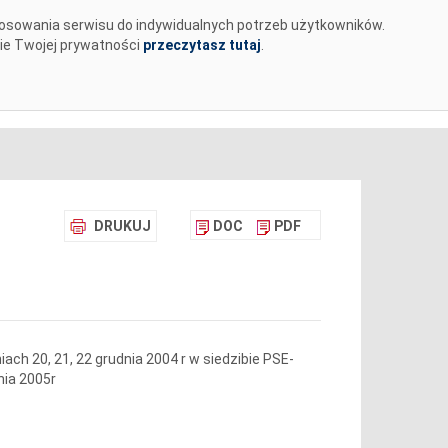
tosowania serwisu do indywidualnych potrzeb użytkowników.
MENTY
BIURO PRASOWE
KARIERA
✉
nie Twojej prywatności
przeczytasz tutaj
.
DRUKUJ
DOC
PDF
ach 20, 21, 22 grudnia 2004 r w siedzibie PSE-
nia 2005r