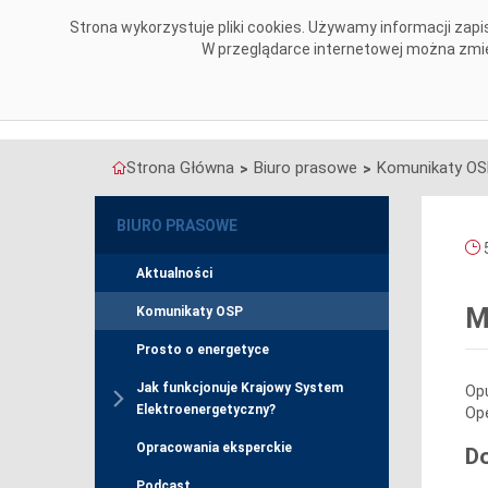
Przejdź do komentarzy
Strona wykorzystuje pliki cookies. Używamy informacji za
O NAS
OBSZARY DZIAŁALNOŚCI
W przeglądarce internetowej można zmien
Strona Główna
Biuro prasowe
Komunikaty O
>
>
BIURO PRASOWE
5
Aktualności
M
Komunikaty OSP
Prosto o energetyce
Jak funkcjonuje Krajowy System
Opu
Elektroenergetyczny?
Ope
Opracowania eksperckie
D
Podcast