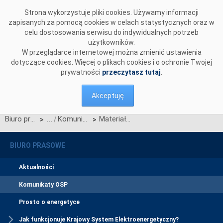
Przejdź do komentarzy
Strona wykorzystuje pliki cookies. Używamy informacji
zapisanych za pomocą cookies w celach statystycznych oraz w
celu dostosowania serwisu do indywidualnych potrzeb
użytkowników.
W przeglądarce internetowej można zmienić ustawienia
dotyczące cookies. Więcej o plikach cookies i o ochronie Twojej
prywatności
przeczytasz tutaj
.
Akceptuję
Biuro prasowe
Komunikaty OSP
Materiały ze spotkania prezentacyjnego portalu internetowego e-trace
>
>
BIURO PRASOWE
Aktualności
Komunikaty OSP
Prosto o energetyce
Jak funkcjonuje Krajowy System Elektroenergetyczny?