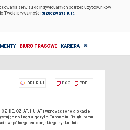
tosowania serwisu do indywidualnych potrzeb użytkowników.
nie Twojej prywatności
przeczytasz tutaj
.
MENTY
BIURO PRASOWE
KARIERA
✉
DRUKUJ
DOC
PDF
K, CZ-DE, CZ-AT, HU-AT) wprowadzono alokację
ystując do tego algorytm Euphemia. Dzięki temu
ścią wspólnego europejskiego rynku dnia