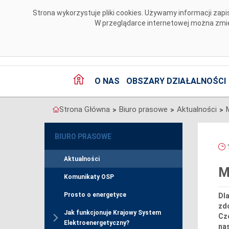
Przejdź do komentarzy
Strona wykorzystuje pliki cookies. Używamy informacji za
W przeglądarce internetowej można zmien
O NAS
OBSZARY DZIAŁALNOŚCI
Strona Główna
Biuro prasowe
Aktualności
>
>
>
BIURO PRASOWE
1
Aktualności
M
Komunikaty OSP
Prosto o energetyce
Dl
zdo
Jak funkcjonuje Krajowy System
Cze
Elektroenergetyczny?
na