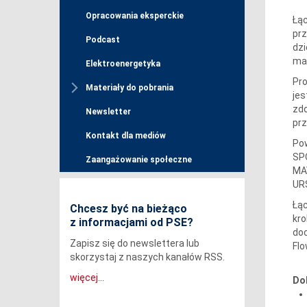
Opracowania eksperckie
Łąc
prz
Podcast
dzi
mak
Elektroenergetyka
Pro
Materiały do pobrania
jes
zdo
Newsletter
prz
Kontakt dla mediów
Pow
SPO
Zaangażowanie społeczne
MAV
UR
Łąc
Chcesz być na bieżąco
kro
z informacjami od PSE?
doc
Zapisz się do newslettera lub
Flo
skorzystaj z naszych kanałów RSS.
więcej...
Do