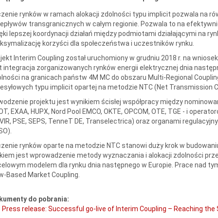
zenie rynków w ramach alokacji zdolności typu implicit pozwala na r
epływów transgranicznych w całym regionie. Pozwala to na efektywni
ęki lepszej koordynacji działań między podmiotami działającymi na ryn
symalizację korzyści dla społeczeństwa i uczestników rynku.
jekt Interim Coupling został uruchomiony w grudniu 2018 r. na wnios
t integracja zorganizowanych rynków energii elektrycznej dnia następn
lności na granicach państw 4M MC do obszaru Multi-Regional Couplin
esyłowych typu implicit opartej na metodzie NTC (Net Transmission C
odzenie projektu jest wynikiem ścisłej współpracy między nominowa
T, EXAA, HUPX, Nord Pool EMCO, OKTE, OPCOM, OTE, TGE - i operato
IR, PSE, SEPS, TenneT DE, Transelectrica) oraz organami regulacyjny
SO).
zenie rynków oparte na metodzie NTC stanowi duży krok w budowani
kiem jest wprowadzenie metody wyznaczania i alokacji zdolności prze
elowym modelem dla rynku dnia następnego w Europie. Prace nad ty
w-Based Market Coupling.
kumenty do pobrania:
Press release: Successful go-live of Interim Coupling – Reaching th