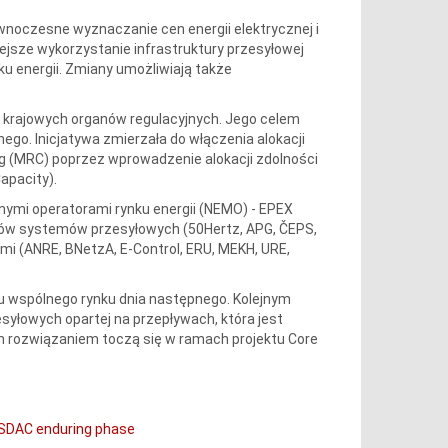
ównoczesne wyznaczanie cen energii elektrycznej i
ejsze wykorzystanie infrastruktury przesyłowej
ku energii. Zmiany umożliwiają także
ek krajowych organów regulacyjnych. Jego celem
ego. Inicjatywa zmierzała do włączenia alokacji
g (MRC) poprzez wprowadzenie alokacji zdolności
apacity).
nymi operatorami rynku energii (NEMO) - EPEX
rów systemów przesyłowych (50Hertz, APG, ČEPS,
mi (ANRE, BNetzA, E-Control, ERU, MEKH, URE,
u wspólnego rynku dnia następnego. Kolejnym
syłowych opartej na przepływach, która jest
m rozwiązaniem toczą się w ramach projektu Core
e SDAC enduring phase