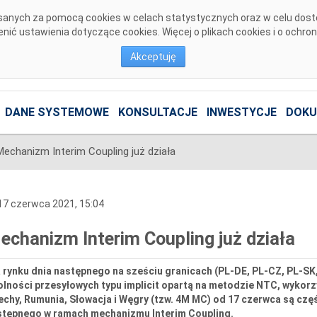
pisanych za pomocą cookies w celach statystycznych oraz w celu dos
ić ustawienia dotyczące cookies. Więcej o plikach cookies i o ochro
Akceptuję
DANE SYSTEMOWE
KONSULTACJE
INWESTYCJE
DOKU
Mechanizm Interim Coupling już działa
7 czerwca 2021, 15:04
echanizm Interim Coupling już działa
a rynku dnia następnego na sześciu granicach (PL-DE, PL-CZ, PL-S
lności przesyłowych typu implicit opartą na metodzie NTC, wykorz
chy, Rumunia, Słowacja i Węgry (tzw. 4M MC) od 17 czerwca są czę
stępnego w ramach mechanizmu Interim Coupling.