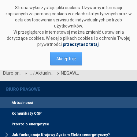
Przejdź do komentarzy
Strona wykorzystuje pliki cookies. Używamy informacji
zapisanych za pomocą cookies w celach statystycznych oraz w
celu dostosowania serwisu do indywidualnych potrzeb
użytkowników.
W przeglądarce internetowej można zmienić ustawienia
dotyczące cookies. Więcej o plikach cookies i o ochronie Twojej
prywatności
przeczytasz tutaj
.
Akceptuję
Biuro prasowe
Aktualności
NEGAWATY - kolejny przetarg na zakup usługi
>
>
BIURO PRASOWE
Aktualności
Komunikaty OSP
Prosto o energetyce
Jak funkcjonuje Krajowy System Elektroenergetyczny?