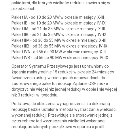
pakietami, dla których wielkość redukcji zawiera się w
przedziałach:
Pakiet IA - od 10 do 20 MW w okresie miesięcy: X-III
Pakiet IB - od 10 do 20 MW w okresie miesięcy: IV-IX
Pakiet IIA - od 21 do 35 MW w okresie miesięcy: X-III
Pakiet IIB - od 21 do 35 MW w okresie miesięcy: IV-IX
Pakiet IIIA - od 36 do 55 MW w okresie miesięcy: X-III
Pakiet IIIB - od 36 do 55 MW w okresie miesięcy: IV-IX
Pakiet IVA - od 56 do 90 MW w okresie miesięcy: X-III
Pakiet IVB - od 56 do 90 MW w okresie miesięcy: IV-IX.
Operator Systemu Przesyłowego jest uprawniony do
żądania maksymalnie 15 redukcji w okresie 24 miesięcy
świadczenia usług, w miesiącach odpowiednich do
zaoferowanego pakietu redukcji. Żądanie OSP może
dotyczyć nie więcej niż jednej redukcji w dobie i nie więcej
niż 3 redukcji w tygodniu.
Podstawą do obliczenia wynagrodzenia za dokonaną
redukcję będzie ustalona metoda wyznaczania wielkości
wykonanej redukcji. Przewiduje się stosowanie jednej z
czterech metod wyznaczania wielkości wykonanej
redukcji, ustalonych początkowo w oparciu o profil