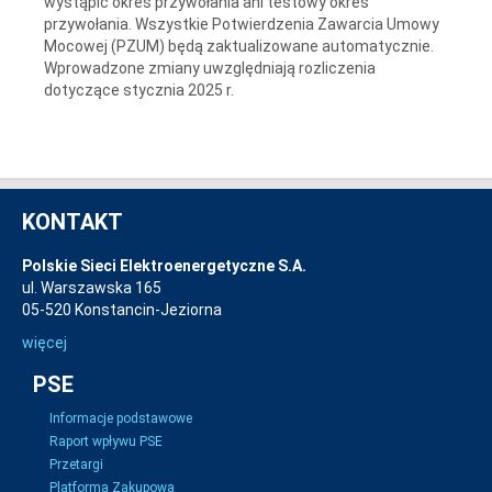
wystąpić okres przywołania ani testowy okres
przywołania. Wszystkie Potwierdzenia Zawarcia Umowy
Mocowej (PZUM) będą zaktualizowane automatycznie.
Wprowadzone zmiany uwzględniają rozliczenia
dotyczące stycznia 2025 r.
KONTAKT
Polskie Sieci Elektroenergetyczne S.A.
ul. Warszawska 165
05-520 Konstancin-Jeziorna
więcej
PSE
Informacje podstawowe
Raport wpływu PSE
Przetargi
Platforma Zakupowa