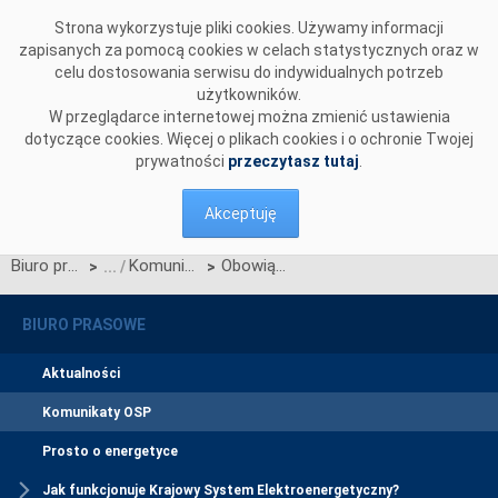
Przejdź do komentarzy
Strona wykorzystuje pliki cookies. Używamy informacji
zapisanych za pomocą cookies w celach statystycznych oraz w
celu dostosowania serwisu do indywidualnych potrzeb
użytkowników.
W przeglądarce internetowej można zmienić ustawienia
dotyczące cookies. Więcej o plikach cookies i o ochronie Twojej
prywatności
przeczytasz tutaj
.
Akceptuję
Biuro prasowe
Komunikaty OSP
Obowiązki mocowe na dzień 24 grudnia
>
>
BIURO PRASOWE
Aktualności
Komunikaty OSP
Prosto o energetyce
Jak funkcjonuje Krajowy System Elektroenergetyczny?