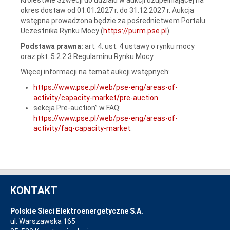
okres dostaw od 01.01.2027 r. do 31.12.2027 r. Aukcja
wstępna prowadzona będzie za pośrednictwem Portalu
Uczestnika Rynku Mocy (
https://purm.pse.pl
).
Podstawa prawna:
art. 4. ust. 4 ustawy o rynku mocy
oraz pkt. 5.2.2.3 Regulaminu Rynku Mocy
Więcej informacji na temat aukcji wstępnych:
https://www.pse.pl/web/pse-eng/areas-of-
activity/capacity-market/pre-auction
sekcja Pre-auction” w FAQ:
https://www.pse.pl/web/pse-eng/areas-of-
activity/faq-capacity-market
.
KONTAKT
Polskie Sieci Elektroenergetyczne S.A.
ul. Warszawska 165