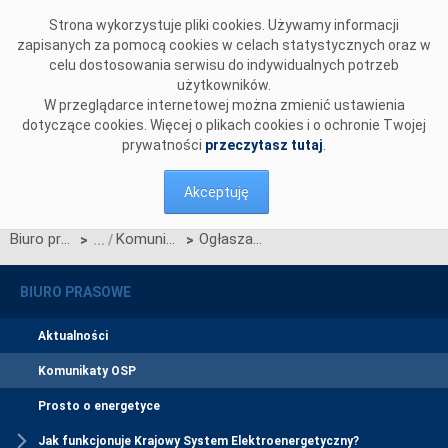
Przejdź do komentarzy
Strona wykorzystuje pliki cookies. Używamy informacji
zapisanych za pomocą cookies w celach statystycznych oraz w
celu dostosowania serwisu do indywidualnych potrzeb
użytkowników.
W przeglądarce internetowej można zmienić ustawienia
dotyczące cookies. Więcej o plikach cookies i o ochronie Twojej
prywatności
przeczytasz tutaj
.
Akceptuję
Biuro prasowe
Komunikaty OSP
Ogłaszamy termin aukcji wstępnej do aukcji uzupełniającej na rok dostaw 2027
>
>
BIURO PRASOWE
Aktualności
Komunikaty OSP
Prosto o energetyce
Jak funkcjonuje Krajowy System Elektroenergetyczny?