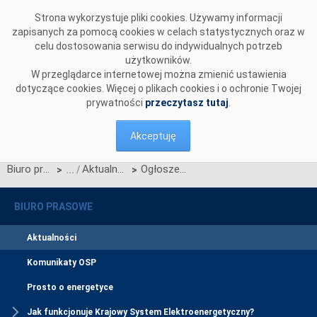
Przejdź do komentarzy
Strona wykorzystuje pliki cookies. Używamy informacji
zapisanych za pomocą cookies w celach statystycznych oraz w
celu dostosowania serwisu do indywidualnych potrzeb
użytkowników.
W przeglądarce internetowej można zmienić ustawienia
dotyczące cookies. Więcej o plikach cookies i o ochronie Twojej
prywatności
przeczytasz tutaj
.
Akceptuję
Biuro prasowe
Aktualności
Ogłoszenie wstępnych wyników aukcji dodatkowych na poszczególne kwartały roku dostaw 2022
>
>
BIURO PRASOWE
Aktualności
Komunikaty OSP
Prosto o energetyce
Jak funkcjonuje Krajowy System Elektroenergetyczny?