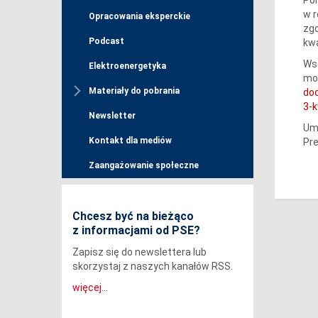
w r
Opracowania eksperckie
zgo
Podcast
kwa
Wst
Elektroenergetyka
moc
Materiały do pobrania
do
3-k
Newsletter
Um
Kontakt dla mediów
Pre
Zaangażowanie społeczne
Chcesz być na bieżąco
z informacjami od PSE?
Zapisz się do newslettera lub
skorzystaj z naszych kanałów RSS.
więcej...