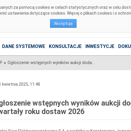
pisanych za pomocą cookies w celach statystycznych oraz w celu dos
ić ustawienia dotyczące cookies. Więcej o plikach cookies i o ochro
Akceptuję
DANE SYSTEMOWE
KONSULTACJE
INWESTYCJE
DOKU
SP
Ogłoszenie wstępnych wyników aukcji dodatkowych na poszczególne kwartały roku dostaw 2026
>
 kwietnia 2025, 11:48
głoszenie wstępnych wyników aukcji d
wartały roku dostaw 2026
skie Sieci Elektroenergetyczne S.A. z siedzibą w Konstancinie-Jeziornie