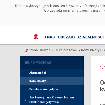
Przejdź do komentarzy
Strona wykorzystuje pliki cookies. Używamy informacji za
W przeglądarce internetowej można zmien
O NAS
OBSZARY DZIAŁALNOŚCI
Strona Główna
Biuro prasowe
Komunikaty O
>
>
BIURO PRASOWE
1
Aktualności
O
Komunikaty OSP
k
Prosto o energetyce
Jak funkcjonuje Krajowy System
Elektroenergetyczny?
Pol