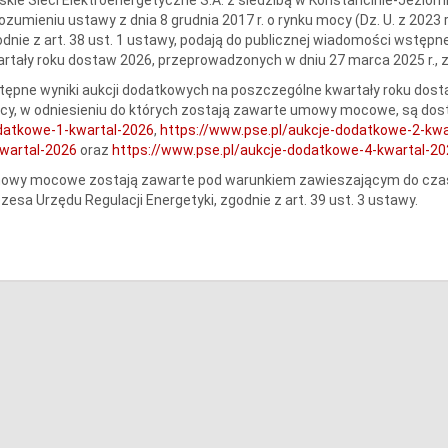
ozumieniu ustawy z dnia 8 grudnia 2017 r. o rynku mocy (Dz. U. z 2023 r.
dnie z art. 38 ust. 1 ustawy, podają do publicznej wiadomości wstęp
rtały roku dostaw 2026, przeprowadzonych w dniu 27 marca 2025 r., z
ępne wyniki aukcji dodatkowych na poszczególne kwartały roku dost
y, w odniesieniu do których zostają zawarte umowy mocowe, są dos
datkowe-1-kwartal-2026
,
https://www.pse.pl/aukcje-dodatkowe-2-kwa
wartal-2026
oraz
https://www.pse.pl/aukcje-dodatkowe-4-kwartal-20
owy mocowe zostają zawarte pod warunkiem zawieszającym do czasu
zesa Urzędu Regulacji Energetyki, zgodnie z art. 39 ust. 3 ustawy.