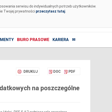
tosowania serwisu do indywidualnych potrzeb użytkowników.
nie Twojej prywatności
przeczytasz tutaj
.
MENTY
BIURO PRASOWE
KARIERA
✉
DRUKUJ
DOC
PDF
odatkowych na poszczególne
 (dalej „PSE S.A.”) pełniące rolę operatora