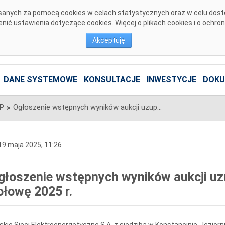
pisanych za pomocą cookies w celach statystycznych oraz w celu dos
ić ustawienia dotyczące cookies. Więcej o plikach cookies i o ochro
Akceptuję
DANE SYSTEMOWE
KONSULTACJE
INWESTYCJE
DOKU
SP
Ogłoszenie wstępnych wyników aukcji uzupełniającej na drugą połowę 2025 r.
>
9 maja 2025, 11:26
głoszenie wstępnych wyników aukcji uzu
ołowę 2025 r.
skie Sieci Elektroenergetyczne S.A. z siedzibą w Konstancinie-Jeziornie