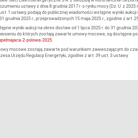
ozumieniu ustawy z dnia 8 grudnia 2017 r. o rynku mocy (Dz. U. z 2025 r.
ust. 1 ustawy, podają do publicznej wiadomości wstępne wyniki aukcji u
31 grudnia 2025 r., przeprowadzonych 15 maja 2025 r., zgodnie z art. 2
ępne wyniki aukcji na okres dostaw od 1 lipca 2025 r. do 31 grudnia 2
niesieniu do których zostają zawarte umowy mocowe, są dostępne p
upelniajaca-2-polowa-2025
.
owy mocowe zostają zawarte pod warunkiem zawieszającym do czasu
zesa Urzędu Regulacji Energetyki, zgodnie z art. 39 ust. 3 ustawy.