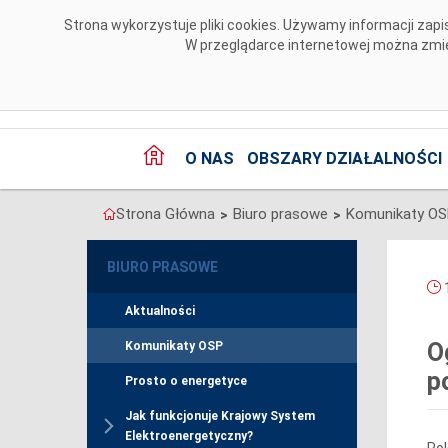
Przejdź do komentarzy
Strona wykorzystuje pliki cookies. Używamy informacji za
W przeglądarce internetowej można zmien
O NAS
OBSZARY DZIAŁALNOŚCI
Strona Główna
Biuro prasowe
Komunikaty O
>
>
BIURO PRASOWE
1
Aktualności
O
Komunikaty OSP
p
Prosto o energetyce
Jak funkcjonuje Krajowy System
Elektroenergetyczny?
Pol