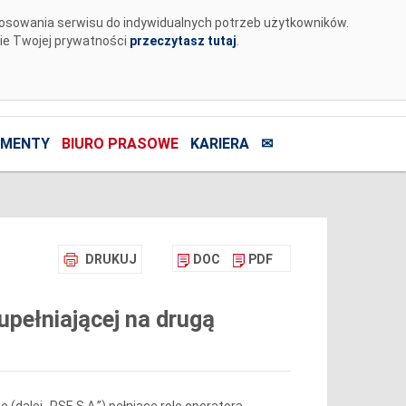
tosowania serwisu do indywidualnych potrzeb użytkowników.
nie Twojej prywatności
przeczytasz tutaj
.
MENTY
BIURO PRASOWE
KARIERA
✉
DRUKUJ
DOC
PDF
pełniającej na drugą
 (dalej „PSE S.A.”) pełniące rolę operatora