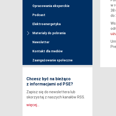
w r
Opracowania eksperckie
38 
Podcast
do 
Wst
Elektroenergetyka
od
Materiały do pobrania
uz
Um
Newsletter
Pre
Kontakt dla mediów
Zaangażowanie społeczne
Chcesz być na bieżąco
z informacjami od PSE?
Zapisz się do newslettera lub
skorzystaj z naszych kanałów RSS.
więcej...