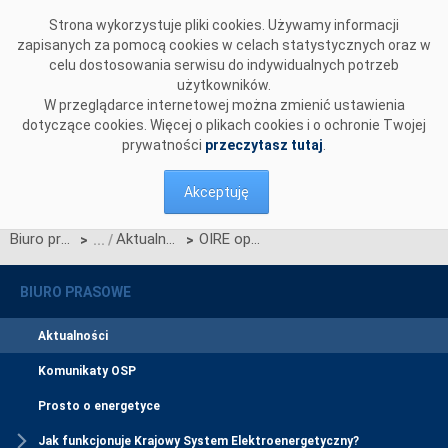
Przejdź do komentarzy
Strona wykorzystuje pliki cookies. Używamy informacji
zapisanych za pomocą cookies w celach statystycznych oraz w
celu dostosowania serwisu do indywidualnych potrzeb
użytkowników.
W przeglądarce internetowej można zmienić ustawienia
dotyczące cookies. Więcej o plikach cookies i o ochronie Twojej
prywatności
przeczytasz tutaj
.
Akceptuję
Biuro prasowe
Aktualności
OIRE opublikował ważne materiały dotyczące Procesu Migracji Danych
>
>
BIURO PRASOWE
Aktualności
Komunikaty OSP
Prosto o energetyce
Jak funkcjonuje Krajowy System Elektroenergetyczny?