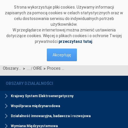
Przejdź do komentarzy
Strona wykorzystuje pliki cookies. Używamy informacji
zapisanych za pomocą cookies w celach statystycznych oraz w
celu dostosowania serwisu do indywidualnych potrzeb
użytkowników.
W przeglądarce internetowej można zmienić ustawienia
dotyczące cookies. Więcej o plikach cookies i o ochronie Twojej
prywatności
przeczytasz tutaj
.
Akceptuję
Obszary działalności
OIRE
Proces Migracji Danych CSIRE
>
>
OBSZARY DZIAŁALNOŚCI
Krajowy System Elektroenergetyczny
Współpraca międzynarodowa
Działalność innowacyjna, badawcza i rozwojowa
Wymiana Międzysystemowa