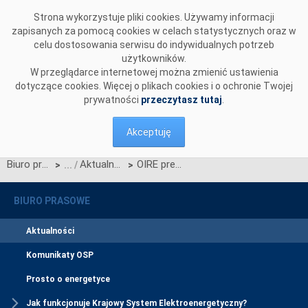
Przejdź do komentarzy
Strona wykorzystuje pliki cookies. Używamy informacji
zapisanych za pomocą cookies w celach statystycznych oraz w
celu dostosowania serwisu do indywidualnych potrzeb
użytkowników.
W przeglądarce internetowej można zmienić ustawienia
dotyczące cookies. Więcej o plikach cookies i o ochronie Twojej
prywatności
przeczytasz tutaj
.
Akceptuję
Biuro prasowe
Aktualności
OIRE prezentuje stan procesu migracji inicjalnej informacji rynku energii do CSIRE dla punktu kontrolnego 1
>
>
BIURO PRASOWE
Aktualności
Komunikaty OSP
Prosto o energetyce
Jak funkcjonuje Krajowy System Elektroenergetyczny?