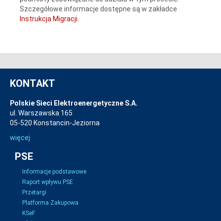
Szczegółowe informacje dostępne są w zakładce
Instrukcja Migracji
.
KONTAKT
Polskie Sieci Elektroenergetyczne S.A.
ul. Warszawska 165
05-520 Konstancin-Jeziorna
więcej
PSE
Informacje podstawowe
Raport wpływu PSE
Przetargi
Platforma Zakupowa
KSeF