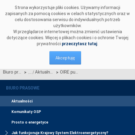
Przejdź do komentarzy
Strona wykorzystuje pliki cookies. Używamy informacji
zapisanych za pomocą cookies w celach statystycznych oraz w
celu dostosowania serwisu do indywidualnych potrzeb
użytkowników.
W przeglądarce internetowej można zmienić ustawienia
dotyczące cookies. Więcej o plikach cookies i o ochronie Twojej
prywatności
przeczytasz tutaj
.
Akceptuję
Biuro prasowe
Aktualności
OIRE publikuje model danych migracji CSIRE
>
>
BIURO PRASOWE
Aktualności
Komunikaty OSP
Prosto o energetyce
Jak funkcjonuje Krajowy System Elektroenergetyczny?