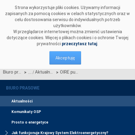
Przejdź do komentarzy
Strona wykorzystuje pliki cookies. Używamy informacji
zapisanych za pomocą cookies w celach statystycznych oraz w
celu dostosowania serwisu do indywidualnych potrzeb
użytkowników.
W przeglądarce internetowej można zmienić ustawienia
dotyczące cookies. Więcej o plikach cookies i o ochronie Twojej
prywatności
przeczytasz tutaj
.
Akceptuję
Biuro prasowe
Aktualności
OIRE publikuje zaktualizowany Plan wdrożenia CSIRE
>
>
BIURO PRASOWE
Aktualności
Komunikaty OSP
Prosto o energetyce
Jak funkcjonuje Krajowy System Elektroenergetyczny?