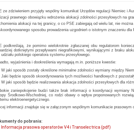
 ze zdziwieniem przyjęły wspólny komunikat Urzędów regulacji Niemiec i Aus
lizacji prawnego obowiązku wdrożenia alokacji zdolności przesyłowych na gr
chomienia alokacji na tej granicy, o co PSE zabiegają od wielu lat, nie możn
skoordynowanego sposobu prowadzenia uzgodnień o istotnym znaczeniu dla P
 podkreślają, że pomimo wielokrotnie zgłaszanej obu regulatorom koniec
bardziej dotkniętymi przepływami niegrafikowymi, wynikającymi z braku alok
 udziału polskiego operatora systemu przesyłowego.
adto, wyjaśnienia i dookreślenia wymagają m.in. poniższe kwestie:
W jaki sposób zostały określone minimalne zdolności wymiany między Nie
Jaki będzie sposób skoordynowania tych możliwości handlowych z pozostały
W jaki sposób będzie realizowania alokacja zdolności przesyłowych dla ró
bokie zaniepokojenie budzi także brak informacji o koordynacji wymiany N
opy Środkowo-Wschodniej, co rodzi obawy o wpływ proponowanych rozwiąz
temu elektroenergetycznego.
cej informacji znajduje się w załączonym wspólnym komunikacie prasowy
kumenty do pobrania:
Informacja prasowa operatorów V4 i Transelectrica (pdf)