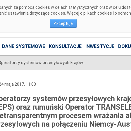
pisanych za pomocą cookies w celach statystycznych oraz w celu dos
ić ustawienia dotyczące cookies. Więcej o plikach cookies i o ochro
Akceptuję
DANE SYSTEMOWE
KONSULTACJE
INWESTYCJE
DOKU
Operatorzy systemów przesyłowych krajów V4 (ČEPS, MAVIR, PSE i SEPS) oraz rumuński Operator TRANSELECTRICA są zaniepokojeni nietransparentnym procesem wrażania alokacji zdolności przesyłowych na połączeniu Niemcy-Austria
4 maja 2017, 11:03
peratorzy systemów przesyłowych kraj
EPS) oraz rumuński Operator TRANSELE
ietransparentnym procesem wrażania al
rzesyłowych na połączeniu Niemcy-Aust