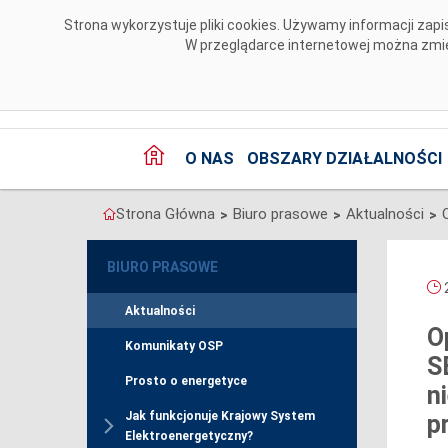
Przejdź do komentarzy
Strona wykorzystuje pliki cookies. Używamy informacji za
W przeglądarce internetowej można zmien
O NAS
OBSZARY DZIAŁALNOŚCI
Strona Główna
Biuro prasowe
Aktualności
>
>
>
BIURO PRASOWE
2
Aktualności
O
Komunikaty OSP
S
Prosto o energetyce
n
Jak funkcjonuje Krajowy System
p
Elektroenergetyczny?