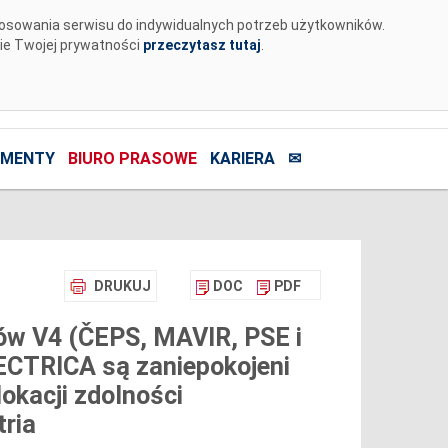
tosowania serwisu do indywidualnych potrzeb użytkowników.
nie Twojej prywatności
przeczytasz tutaj
.
MENTY
BIURO PRASOWE
KARIERA
✉
DRUKUJ
DOC
PDF
ów V4 (ČEPS, MAVIR, PSE i
CTRICA są zaniepokojeni
okacji zdolności
ria