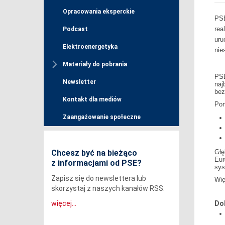
Opracowania eksperckie
PSE
rea
Podcast
uru
Elektroenergetyka
nie
Materiały do pobrania
PSE
Newsletter
naj
bez
Kontakt dla mediów
Pon
Zaangażowanie społeczne
Głę
Chcesz być na bieżąco
Eur
z informacjami od PSE?
sys
Zapisz się do newslettera lub
Wię
skorzystaj z naszych kanałów RSS.
Do
więcej...