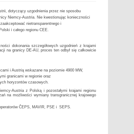
trii, dotyczący uzgodnienia przez nie sposobu
anicy Niemcy-Austria. Nie kwestionując konieczności
a zaakceptować nietransparentnego i
olski i całego regionu CEE.
zności dokonania szczegółowych uzgodnień z krajami
acji na granicy DE-AU, proces ten odbył się całkowicie
mcami i Austrią wskazane na poziomie 4900 MW,
mi granicami w regionie oraz
żnych horyzontów czasowych.
iemcy-Austria z Polską i pozostałymi krajami regionu
ań na możliwości wymiany transgranicznej krajowego
m operatorów ČEPS, MAVIR, PSE i SEPS.