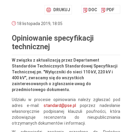
DRUKUJ
DOC
PDF
18 listopada 2019, 18:05
Opiniowanie specyfikacji
technicznej
W związku z aktualizacją przez Departament
Standardów Technicznych Standardowej Specyfikacji
Technicznej pn. "Wyłączniki do sieci 110 kV, 220 kV i
400 kV", zwracamy się do wszystkich
zainteresowanych o zgłaszanie uwag do
przedmiotowego dokumentu.
Udziału w procesie opiniowania należy zgłaszać pod
adres e-mail:
standard@pse.pl
poprzez nadesłanie
własnoręcznie podpisanej klauzuli poufności, która
zobowiązuje recenzenta do nieupubliczniania
otrzymanych dokumentów i informacji.
W odpowiedzi zostanie przesłana do Państwa