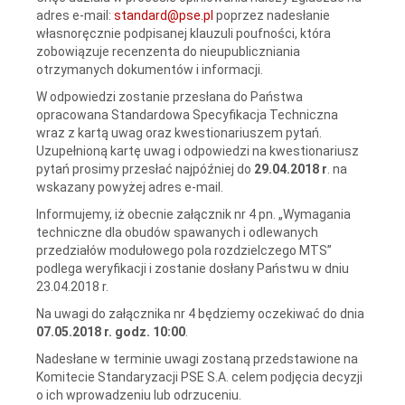
adres e-mail:
standard@pse.pl
poprzez nadesłanie
własnoręcznie podpisanej klauzuli poufności, która
zobowiązuje recenzenta do nieupubliczniania
otrzymanych dokumentów i informacji.
W odpowiedzi zostanie przesłana do Państwa
opracowana Standardowa Specyfikacja Techniczna
wraz z kartą uwag oraz kwestionariuszem pytań.
Uzupełnioną kartę uwag i odpowiedzi na kwestionariusz
pytań prosimy przesłać najpóźniej do
29.04.2018 r
. na
wskazany powyżej adres e-mail.
Informujemy, iż obecnie załącznik nr 4 pn. „Wymagania
techniczne dla obudów spawanych i odlewanych
przedziałów modułowego pola rozdzielczego MTS”
podlega weryfikacji i zostanie dosłany Państwu w dniu
23.04.2018 r.
Na uwagi do załącznika nr 4 będziemy oczekiwać do dnia
07.05.2018 r. godz. 10:00
.
Nadesłane w terminie uwagi zostaną przedstawione na
Komitecie Standaryzacji PSE S.A. celem podjęcia decyzji
o ich wprowadzeniu lub odrzuceniu.