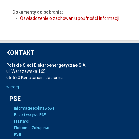
Dokumenty do pobrania:
Oświadczenie o zachowaniu poufności informacji
KONTAKT
Polskie Sieci Elektroenergetyczne S.A.
ul. Warszawska 165
05-520 Konstancin-Jeziorna
więcej
PSE
Informacje podstawowe
Raport wpływu PSE
Przetargi
Platforma Zakupowa
KSeF