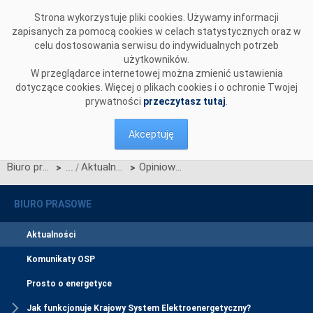
Przejdź do komentarzy
Strona wykorzystuje pliki cookies. Używamy informacji
zapisanych za pomocą cookies w celach statystycznych oraz w
celu dostosowania serwisu do indywidualnych potrzeb
użytkowników.
W przeglądarce internetowej można zmienić ustawienia
dotyczące cookies. Więcej o plikach cookies i o ochronie Twojej
prywatności
przeczytasz tutaj
.
Akceptuję
Biuro prasowe
Aktualności
Opiniowanie Standardowej Specyfikacji Technicznej pn. „Modułowe pola rozdzielcze MTS do sieci 110 kV, 220 kV i 400 kV”
>
>
BIURO PRASOWE
Aktualności
Komunikaty OSP
Prosto o energetyce
Jak funkcjonuje Krajowy System Elektroenergetyczny?