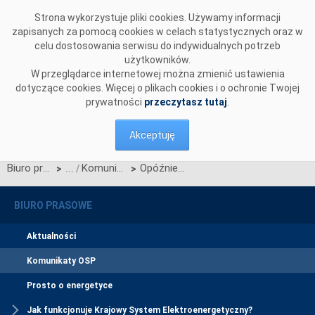
Przejdź do komentarzy
Strona wykorzystuje pliki cookies. Używamy informacji
zapisanych za pomocą cookies w celach statystycznych oraz w
celu dostosowania serwisu do indywidualnych potrzeb
użytkowników.
W przeglądarce internetowej można zmienić ustawienia
dotyczące cookies. Więcej o plikach cookies i o ochronie Twojej
prywatności
przeczytasz tutaj
.
Akceptuję
Biuro prasowe
Komunikaty OSP
Opóźnienia w publikacji danych o pracy systemu
>
>
BIURO PRASOWE
Aktualności
Komunikaty OSP
Prosto o energetyce
Jak funkcjonuje Krajowy System Elektroenergetyczny?