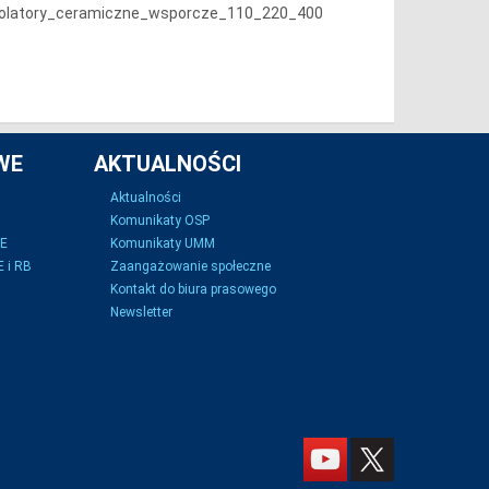
.Izolatory_ceramiczne_wsporcze_110_220_400
WE
AKTUALNOŚCI
Aktualności
Komunikaty OSP
SE
Komunikaty UMM
 i RB
Zaangażowanie społeczne
Kontakt do biura prasowego
Newsletter