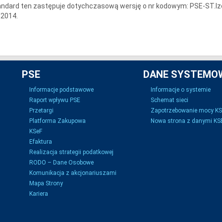
andard ten zastępuje dotychczasową wersję o nr kodowym: PSE-ST
/2014.
PSE
DANE SYSTEMO
Informacje podstawowe
Informacje o systemie
Raport wpływu PSE
Schemat sieci
Przetargi
Zapotrzebowanie mocy K
Platforma Zakupowa
Nowa strona z danymi KSE
KSeF
Efaktura
Realizacja strategii podatkowej
RODO – Dane Osobowe
Komunikacja z akcjonariuszami
Mapa Strony
Kariera