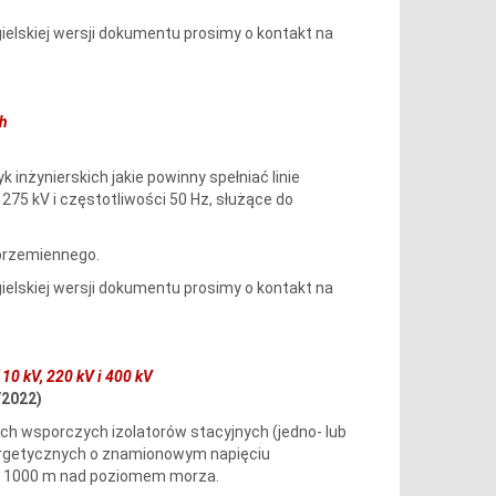
elskiej wersji dokumentu prosimy o kontakt na
ch
inżynierskich jakie powinny spełniać linie
5 kV i częstotliwości 50 Hz, służące do
 przemiennego.
elskiej wersji dokumentu prosimy o kontakt na
10 kV, 220 kV i 400 kV
/2022)
ch wsporczych izolatorów stacyjnych (jedno- lub
ergetycznych o znamionowym napięciu
do 1000 m nad poziomem morza.