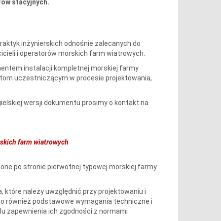
ów stacyjnych.
aktyk inżynierskich odnośnie zalecanych do
cieli i operatorów morskich farm wiatrowych.
entem instalacji kompletnej morskiej farmy
otom uczestniczącym w procesie projektowania,
elskiej wersji dokumentu prosimy o kontakt na
skich farm wiatrowych
ne po stronie pierwotnej typowej morskiej farmy
 które należy uwzględnić przy projektowaniu i
ono również podstawowe wymagania techniczne i
elu zapewnienia ich zgodności z normami