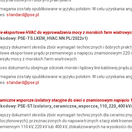
agania zostały opublikowane w języku polskim. W celu uzyskania angi
res:
standard@pse.pl
.
ie eksportowe HVAC do wyprowadzenia mocy z morskich farm wiatrowy
r kodowy: PSE-TS.LKEM_HVAC.NN.PL/2022v1)
iejszy dokument określa zbiór wymagań technicznych i dobrych praktyk 
lowe eksportowe prądu przemiennego o napięciu znamionowym 220 i 27
esyłu mocy z morskich farm wiatrowych.
res dokumentu obejmuje odcinek morski i lądowy linii kablowej prądu
agania zostały opublikowane w języku polskim. W celu uzyskania angi
res:
standard@pse.pl
.
amiczne wsporcze izolatory stacyjne do sieci o znamionowym napięciu 1
r kodowy: PSE-ST.Izolatory_ceramiczne_wsporcze_110_220_400 kV
iejszy dokument określa zbiór wymagań technicznych dla ceramiczny
loczłonowych), przeznaczonych do napowietrznych stacji elektroen
emiennym 110 kV, 220 kV lub 400 kV, zlokalizowanych na wysokości 