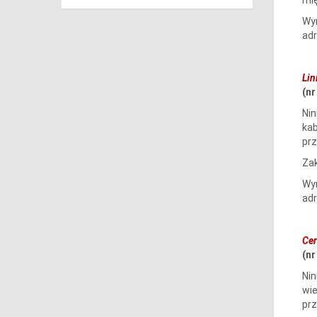
Wym
ad
Lin
(n
Nin
kab
prz
Zak
Wym
ad
Cer
(n
Nin
wie
prz