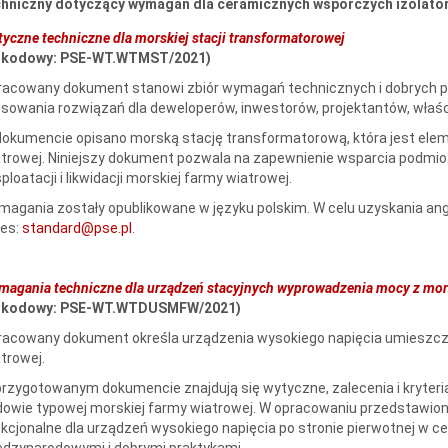
chniczny dotyczący wymagań dla ceramicznych wsporczych izolator
yczne techniczne dla morskiej stacji transformatorowej
r kodowy: PSE-WT.WTMST/2021)
acowany dokument stanowi zbiór wymagań technicznych i dobrych pr
sowania rozwiązań dla deweloperów, inwestorów, projektantów, właści
okumencie opisano morską stację transformatorową, która jest elem
trowej. Niniejszy dokument pozwala na zapewnienie wsparcia podmi
ploatacji i likwidacji morskiej farmy wiatrowej.
agania zostały opublikowane w języku polskim. W celu uzyskania angi
res:
standard@pse.pl
.
agania techniczne dla urządzeń stacyjnych wyprowadzenia mocy z mor
r kodowy: PSE-WT.WTDUSMFW/2021)
acowany dokument określa urządzenia wysokiego napięcia umieszczo
trowej.
rzygotowanym dokumencie znajdują się wytyczne, zalecenia i kryteria,
owie typowej morskiej farmy wiatrowej. W opracowaniu przedstawi
kcjonalne dla urządzeń wysokiego napięcia po stronie pierwotnej w c
dzynarodowymi i dobrymi praktykami.