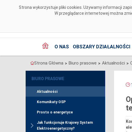
Przejdź do komentarzy
Strona wykorzystuje pliki cookies. Używamy informacji za
W przeglądarce internetowej można zmien
O NAS
OBSZARY DZIAŁALNOŚCI
Strona Główna
Biuro prasowe
Aktualności
>
>
>
BIURO PRASOWE
1
Aktualności
O
Komunikaty OSP
t
Prosto o energetyce
Ko
Jak funkcjonuje Krajowy System
el
Elektroenergetyczny?