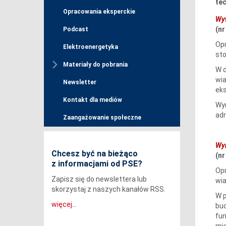
te
Opracowania eksperckie
Wyt
(n
Podcast
Opr
Elektroenergetyka
sto
Materiały do pobrania
W d
wia
Newsletter
eks
Kontakt dla mediów
Wym
ad
Zaangażowanie społeczne
Wym
Chcesz być na bieżąco
(n
z informacjami od PSE?
Opr
Zapisz się do newslettera lub
wia
skorzystaj z naszych kanałów RSS.
W p
więcej...
bud
fun
mię