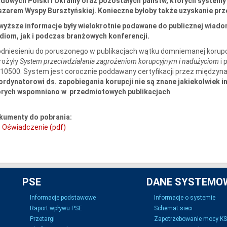
dowych Polski i Ukrainy oraz pozostałych państw, których systemy
szarem Wyspy Bursztyńskiej. Konieczne byłoby także uzyskanie prz
wyższe informacje były wielokrotnie podawane do publicznej wiad
diom, jak i podczas branżowych konferencji.
dniesieniu do poruszonego w publikacjach wątku domniemanej korupcj
rożyły
System przeciwdziałania zagrożeniom korupcyjnym i nadużyciom
i 
10500. System jest corocznie poddawany certyfikacji przez między
rdynatorowi ds. zapobiegania korupcji nie są znane jakiekolwiek i
órych wspomniano w przedmiotowych publikacjach
.
kumenty do pobrania:
Oświadczenie (pdf)
PSE
DANE SYSTEMO
Informacje podstawowe
Informacje o systemie
Raport wpływu PSE
Schemat sieci
Przetargi
Zapotrzebowanie mocy K