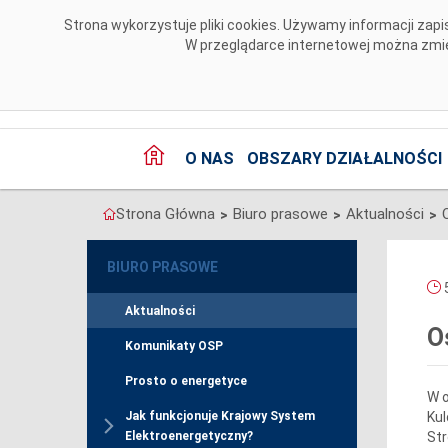
Przejdź do komentarzy
Strona wykorzystuje pliki cookies. Używamy informacji za
W przeglądarce internetowej można zmien
O NAS
OBSZARY DZIAŁALNOŚCI
Strona Główna
Biuro prasowe
Aktualności
>
>
>
BIURO PRASOWE
5
Aktualności
O
Komunikaty OSP
Prosto o energetyce
W o
Kul
Jak funkcjonuje Krajowy System
Str
Elektroenergetyczny?