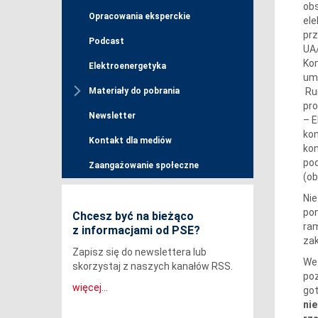
ob
Opracowania eksperckie
ele
prz
Podcast
UA/
Kom
Elektroenergetyka
um
Rum
Materiały do pobrania
pro
Newsletter
– E
kon
Kontakt dla mediów
kon
pod
Zaangażowanie społeczne
(ob
Nie
pon
Chcesz być na bieżąco
ram
z informacjami od PSE?
zak
Zapisz się do newslettera lub
We 
skorzystaj z naszych kanałów RSS.
poz
więcej...
got
ni