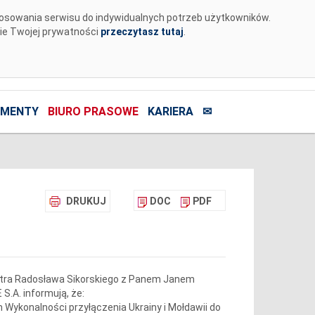
tosowania serwisu do indywidualnych potrzeb użytkowników.
nie Twojej prywatności
przeczytasz tutaj
.
MENTY
BIURO PRASOWE
KARIERA
✉
DRUKUJ
DOC
PDF
istra Radosława Sikorskiego z Panem Janem
S.A. informują, że:
m Wykonalności przyłączenia Ukrainy i Mołdawii do