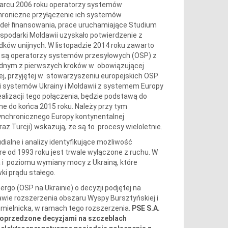
marcu 2006 roku operatorzy systemów
nchroniczne przyłączenie ich systemów
ódeł finansowania, prace uruchamiające Studium
spodarki Mołdawii uzyskało potwierdzenie z
dków unijnych. W listopadzie 2014 roku zawarto
 są operatorzy systemów przesyłowych (OSP) z
 jednym z pierwszych kroków w obowiązującej
j, przyjętej w stowarzyszeniu europejskich OSP
i systemów Ukrainy i Mołdawii z systemem Europy
alizacji tego połączenia, będzie podstawą do
e do końca 2015 roku. Należy przy tym
ynchronicznego Europy kontynentalnej
raz Turcji) wskazują, że są to procesy wieloletnie.
ialne i analizy identyfikujące możliwość
 od 1993 roku jest trwale wyłączone z ruchu. W
 i poziomu wymiany mocy z Ukrainą, które
ki prądu stałego.
go (OSP na Ukrainie) o decyzji podjętej na
awie rozszerzenia obszaru Wyspy Bursztyńskiej i
ielnicka, w ramach tego rozszerzenia.
PSE S.A.
 poprzedzone decyzjami na szczeblach