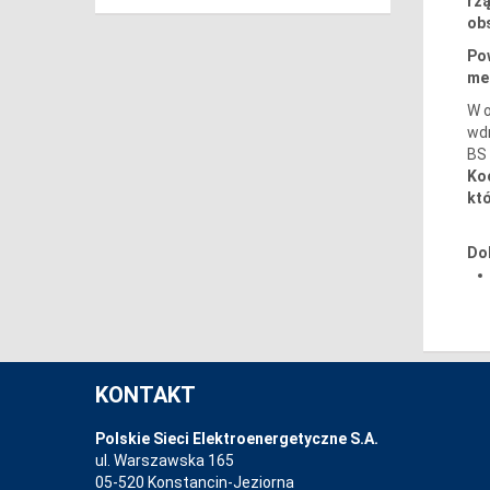
rzą
ob
Po
me
W o
wd
BS 
Koo
kt
Do
KONTAKT
Polskie Sieci Elektroenergetyczne S.A.
ul. Warszawska 165
05-520 Konstancin-Jeziorna