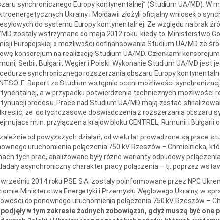
szaru synchronicznego Europy kontynentalnej” (Studium UA/MD). W 
ktroenergetycznych Ukrainy i Mołdawii złożyli oficjalny wniosek o sy
esyłowych do systemu Europy kontynentalnej. Ze względu na brak źr
MD zostały wstrzymane do maja 2012 roku, kiedy to Ministerstwo Go
isji Europejskiej o możliwości dofinansowania Studium UA/MD ze śro
owę konsorcjum na realizację Studium UA/MD. Członkami konsorcjum
uni, Serbii, Bułgarii, Węgier i Polski. Wykonanie Studium UA/MD jest
cedurze synchronicznego rozszerzania obszaru Europy kontynentalne
NTSO-E. Raport ze Studium wstępnie oceni możliwości synchronizacj
tynentalnej, a w przypadku potwierdzenia technicznych możliwości re
tynuacji procesu. Prace nad Studium UA/MD mają zostać sfinalizowan
kreślić, że dotychczasowe doświadczenia z rozszerzania obszaru s
ejmujące m.in. przyłączenia krajów bloku CENTREL, Rumunii i Bułgarii o
zależnie od powyższych działań, od wielu lat prowadzone są prace stud
ownego uruchomienia połączenia 750 kV Rzeszów – Chmielnicka, które
ach tych prac, analizowane były różne warianty odbudowy połączenia
ładały asynchroniczny charakter pracy połączenia – tj. poprzez wstaw
wrześniu 2014 roku PSE S.A. zostały poinformowane przez NPC Ukrener
iomie Ministerstwa Energetyki i Przemysłu Węglowego Ukrainy, w spr
owości do ponownego uruchomienia połączenia 750 kV Rzeszów – Chm
e podjęły w tym zakresie żadnych zobowiązań, gdyż muszą być one