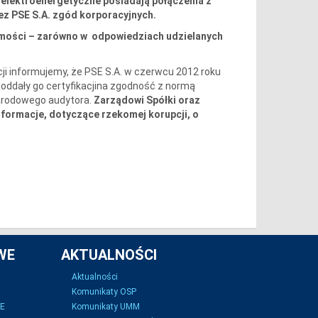
 elektroenergetyczne posiadają połączenia z
ez PSE S.A. zgód korporacyjnych.
omości – zarówno w odpowiedziach udzielanych
i informujemy, że PSE S.A.
w czerwcu 2012 roku
poddały go certyfikacjina zgodność z normą
narodowego audytora.
Zarządowi Spółki oraz
nformacje, dotyczące rzekomej korupcji, o
WE
AKTUALNOŚCI
Aktualności
Komunikaty OSP
SE
Komunikaty UMM