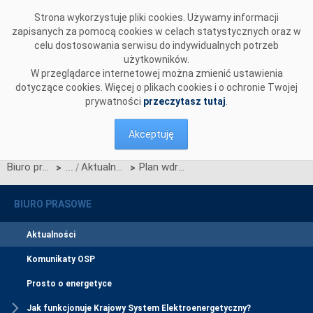
Przejdź do komentarzy
Strona wykorzystuje pliki cookies. Używamy informacji
zapisanych za pomocą cookies w celach statystycznych oraz w
celu dostosowania serwisu do indywidualnych potrzeb
użytkowników.
W przeglądarce internetowej można zmienić ustawienia
dotyczące cookies. Więcej o plikach cookies i o ochronie Twojej
prywatności
przeczytasz tutaj
.
Akceptuję
Biuro prasowe
Aktualności
Plan wdrożenia Centralnego Systemu Informacji Rynku Energii został zaktualizowany
>
>
BIURO PRASOWE
Aktualności
Komunikaty OSP
Prosto o energetyce
Jak funkcjonuje Krajowy System Elektroenergetyczny?