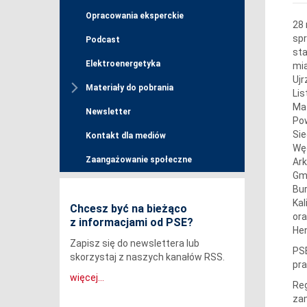
Opracowania eksperckie
28 
spr
Podcast
sta
Elektroenergetyka
mia
Ujr
Materiały do pobrania
Lis
Ma
Newsletter
Pow
Sie
Kontakt dla mediów
Węg
Zaangażowanie społeczne
Ark
Gmi
Bur
Kal
Chcesz być na bieżąco
ora
z informacjami od PSE?
Hen
Zapisz się do newslettera lub
PSE
skorzystaj z naszych kanałów RSS.
pra
więcej...
Reg
zam