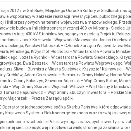
maja 2012 r. w Sali Białej Miejskiego Ośrodka Kultury w Siedlcach nast
awie współpracy w zakresie realizacji inwestycji celu publicznego p
cji i linii przesyłowych na terenie województwa mazowieckiego. Przed
nowicie budowa linii elektroenergetycznej 400 kV Miłosna - Siedlce U
zanów i stacji 400 kV Stanisławów, będących częścią Projektu Połącz
t podpisali: Jacek Kozłowski - Wojewoda Mazowiecki, Janina Orzeło
zowieckiego, Wiesław Raboszuk – Członek Zarządu Województwa Mazo
iatu Mińskiego, Krzysztof Płochocki – Wicestarosta Powiatu Mińskie
dleckiego, Józefa Rychlik – Wicestarosta Powiatu Siedleckiego, Krzy
rowskiego, Ewa Besztak – Wicestarosta Powiatu Węgrowskiego, Wojci
adiusz Śliwa – Burmistrz Miasta Sulejówek, Krzysztof Kalinowski – Wó
ny Grębków, Adam Ciszkowski – Burmistrz Gminy Halinów, Hanna Woci
mistrz Gminy Kałuszyn, Sławomir Adamiak – Wójt Gminy Kotuń, Mirosła
iński – Wójt Gminy Skórzec, Wojciech Witczak – Wójt Gminy Stanisła
z Tomasz Hapunowicz – Wójt Gminy Zbuczyn. Inwestora – Polskie Sie
ryk Majchrzak – Prezes Zarządu spółki.
 Operator to jednoosobowa spółka Skarbu Państwa, która odpowiada 
cy Krajowego Systemu Elektroenergetycznego oraz rozwój krajowej sie
ion północno-wschodniej Polski wymaga znaczących inwestycji w zakr
kniętej sieci przesyłowej i możliwości wielostronnego zasilania w pr