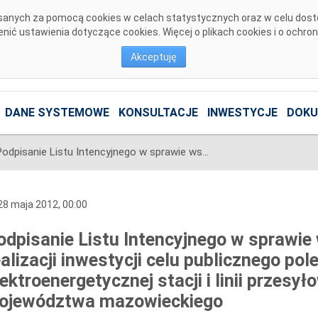
pisanych za pomocą cookies w celach statystycznych oraz w celu dos
ić ustawienia dotyczące cookies. Więcej o plikach cookies i o ochro
Akceptuję
DANE SYSTEMOWE
KONSULTACJE
INWESTYCJE
DOKU
Podpisanie Listu Intencyjnego w sprawie współpracy w zakresie realizacji inwestycji celu publicznego polegających na budowie elektroenergetycznej stacji i linii przesyłowych na terenie województwa mazowieckiego
8 maja 2012, 00:00
odpisanie Listu Intencyjnego w sprawie
ealizacji inwestycji celu publicznego po
lektroenergetycznej stacji i linii przesy
ojewództwa mazowieckiego