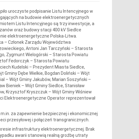
ąpiło uroczyste podpisanie Listu Intencyjnego w
olegających na budowie elektroenergetycznych
miotem Listu Intencyjnego są trzy inwestycje, a
jrzanów oraz budowy stacji 400 kV Siedlce
enie elektroenergetyczne Polska-Litwa.
wska – Członek Zarządu Województwa
wieckiego, Antoni Jan Tarczyński – Starosta
go, Zygmunt Wielogórski – Starosta Powiatu
sztof Fedorczyk – Starosta Powiatu
ech Kudelski – Prezydent Miasta Siedlce,
jt Gminy Dębe Wielkie, Bogdan Doliński – Wójt
al – Wójt Gminy Jakubów, Marian Soszyński –
w Bieniek – Wójt Gminy Siedlce, Stanisław
wów, Krzysztof Kryszczuk – Wójt Gminy Wiśniew
ci Elektroenergetyczne Operator reprezentował
m.in. za zapewnienie bezpiecznej i ekonomicznej
ci przesyłowej i połączeń transgranicznych.
esie infrastruktury elektroenergetycznej. Brak
zypadku awarii stanowią realną groźbę utraty