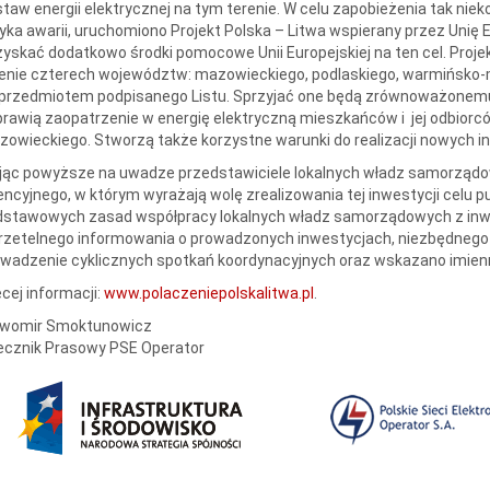
taw energii elektrycznej na tym terenie. W celu zapobieżenia tak ni
yka awarii, uruchomiono Projekt Polska – Litwa wspierany przez Unię 
yskać dodatkowo środki pomocowe Unii Europejskiej na ten cel. Projek
enie czterech województw: mazowieckiego, podlaskiego, warmińsko-m
przedmiotem podpisanego Listu. Sprzyjać one będą zrównoważonemu
rawią zaopatrzenie w energię elektryczną mieszkańców i jej odbiorc
owieckiego. Stworzą także korzystne warunki do realizacji nowych in
ąc powyższe na uwadze przedstawiciele lokalnych władz samorządow
encyjnego, w którym wyrażają wolę zrealizowania tej inwestycji celu p
dstawowych zasad współpracy lokalnych władz samorządowych z inw
rzetelnego informowania o prowadzonych inwestycjach, niezbędnego 
wadzenie cyklicznych spotkań koordynacyjnych oraz wskazano imienn
cej informacji:
www.polaczeniepolskalitwa.pl
.
awomir Smoktunowicz
ecznik Prasowy PSE Operator