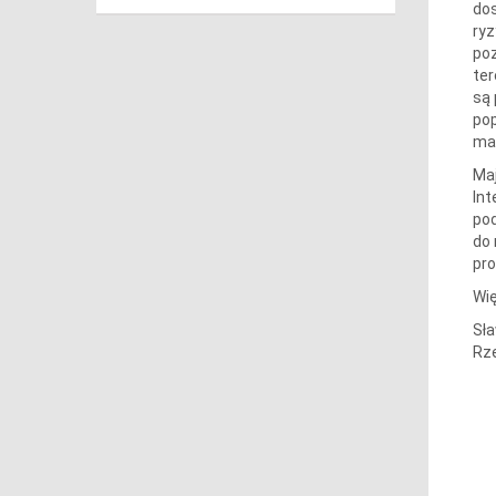
dos
ryz
poz
ter
są 
pop
maz
Maj
Int
po
do 
pro
Wię
Sł
Rz