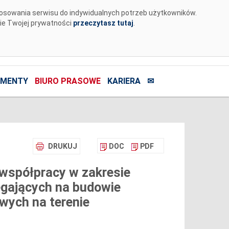
tosowania serwisu do indywidualnych potrzeb użytkowników.
nie Twojej prywatności
przeczytasz tutaj
.
MENTY
BIURO PRASOWE
KARIERA
✉
DRUKUJ
DOC
PDF
 współpracy w zakresie
legających na budowie
łowych na terenie