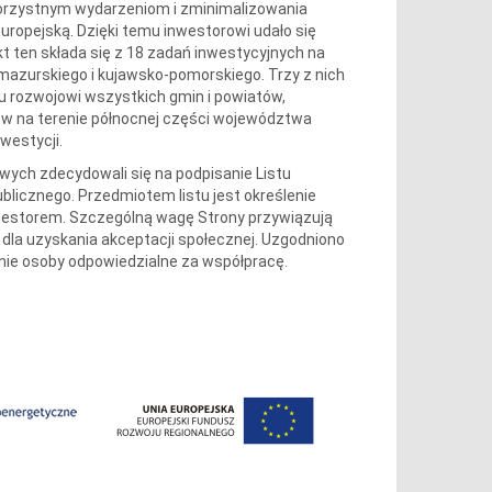
ekorzystnym wydarzeniom i zminimalizowania
Europejską. Dzięki temu inwestorowi udało się
t ten składa się z 18 zadań inwestycyjnych na
azurskiego i kujawsko-pomorskiego. Trzy z nich
 rozwojowi wszystkich gmin i powiatów,
ów na terenie północnej części województwa
westycji.
ych zdecydowali się na podpisanie Listu
ublicznego. Przedmiotem listu jest określenie
estorem. Szczególną wagę Strony przywiązują
dla uzyskania akceptacji społecznej. Uzgodniono
ie osoby odpowiedzialne za współpracę.