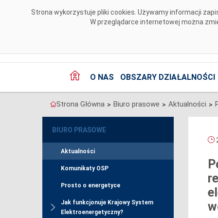
Przejdź do komentarzy
Strona wykorzystuje pliki cookies. Używamy informacji za
W przeglądarce internetowej można zmien
O NAS
OBSZARY DZIAŁALNOŚCI
Strona Główna
Biuro prasowe
Aktualności
>
>
>
BIURO PRASOWE
2
Aktualności
P
Komunikaty OSP
r
Prosto o energetyce
e
Jak funkcjonuje Krajowy System
w
Elektroenergetyczny?