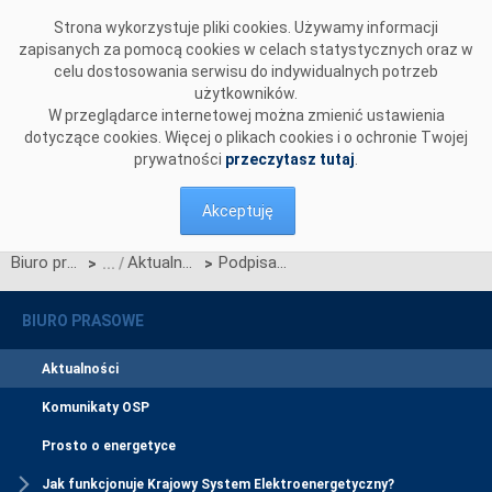
Przejdź do komentarzy
Strona wykorzystuje pliki cookies. Używamy informacji
zapisanych za pomocą cookies w celach statystycznych oraz w
celu dostosowania serwisu do indywidualnych potrzeb
użytkowników.
W przeglądarce internetowej można zmienić ustawienia
dotyczące cookies. Więcej o plikach cookies i o ochronie Twojej
prywatności
przeczytasz tutaj
.
Akceptuję
Biuro prasowe
Aktualności
Podpisanie umowy o świadczenie usługi praca interwencyjna
>
>
BIURO PRASOWE
Aktualności
Komunikaty OSP
Prosto o energetyce
Jak funkcjonuje Krajowy System Elektroenergetyczny?