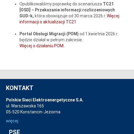
Opublikowaliśmy poprawkę do scenariusza
TC21
[OSD] – Przekazanie informacji rozliczeniowych
GUD-k,
która obowiązuje od 30 marca 2026 r.
Więcej
informacji o aktualizacji TC21
Portal Obsługi Migracji (POM)
od 1 kwietnia 2026 r.
będzie działał w pełnym zakresie.
Więcej o działaniu POM
.
KONTAKT
Polskie Sieci Elektroenergetyczne S.A.
ul. Warszawska 165
05-520 Konstancin-Jeziorna
więcej
PSE