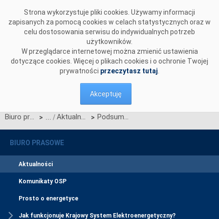
Przejdź do komentarzy
Strona wykorzystuje pliki cookies. Używamy informacji
zapisanych za pomocą cookies w celach statystycznych oraz w
celu dostosowania serwisu do indywidualnych potrzeb
użytkowników.
W przeglądarce internetowej można zmienić ustawienia
dotyczące cookies. Więcej o plikach cookies i o ochronie Twojej
prywatności
przeczytasz tutaj
.
Akceptuję
Biuro prasowe
Aktualności
Podsumowanie działań związanych z wdrożeniem CSIRE w marcu
>
>
BIURO PRASOWE
Aktualności
Komunikaty OSP
Prosto o energetyce
Jak funkcjonuje Krajowy System Elektroenergetyczny?