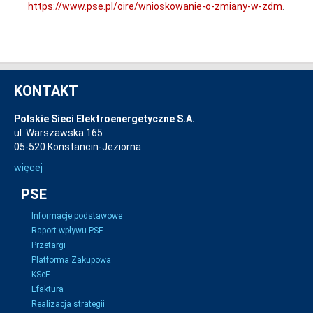
https://www.pse.pl/oire/wnioskowanie-o-zmiany-w-zdm
.
KONTAKT
Polskie Sieci Elektroenergetyczne S.A.
ul. Warszawska 165
05-520 Konstancin-Jeziorna
więcej
PSE
Informacje podstawowe
Raport wpływu PSE
Przetargi
Platforma Zakupowa
KSeF
Efaktura
Realizacja strategii