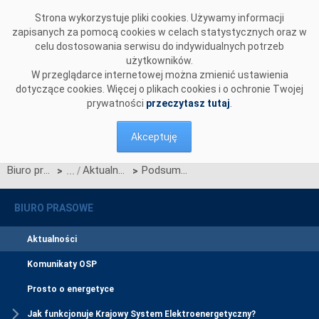
Przejdź do komentarzy
Strona wykorzystuje pliki cookies. Używamy informacji
zapisanych za pomocą cookies w celach statystycznych oraz w
celu dostosowania serwisu do indywidualnych potrzeb
użytkowników.
W przeglądarce internetowej można zmienić ustawienia
dotyczące cookies. Więcej o plikach cookies i o ochronie Twojej
prywatności
przeczytasz tutaj
.
Akceptuję
Biuro prasowe
Aktualności
Podsumowujemy kwartalny okres wnioskowania o zmiany w Zakresie Danych Migracji CSIRE
>
>
BIURO PRASOWE
Aktualności
Komunikaty OSP
Prosto o energetyce
Jak funkcjonuje Krajowy System Elektroenergetyczny?